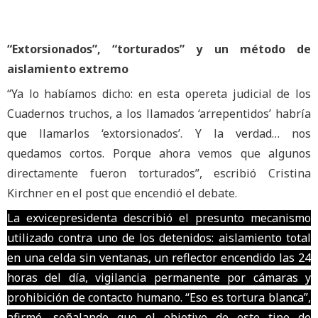
“Extorsionados”, “torturados” y un método de
aislamiento extremo
“Ya lo habíamos dicho: en esta opereta judicial de los
Cuadernos truchos, a los llamados ‘arrepentidos’ habría
que llamarlos ‘extorsionados’. Y la verdad… nos
quedamos cortos. Porque ahora vemos que algunos
directamente fueron torturados”, escribió Cristina
Kirchner en el post que encendió el debate.
La exvicepresidenta describió el presunto mecanismo
utilizado contra uno de los detenidos: aislamiento total
en una celda sin ventanas, un reflector encendido las 24
horas del día, vigilancia permanente por cámaras y
prohibición de contacto humano. “Eso es tortura blanca”,
afirmó, señalando que el objetivo de este tipo de