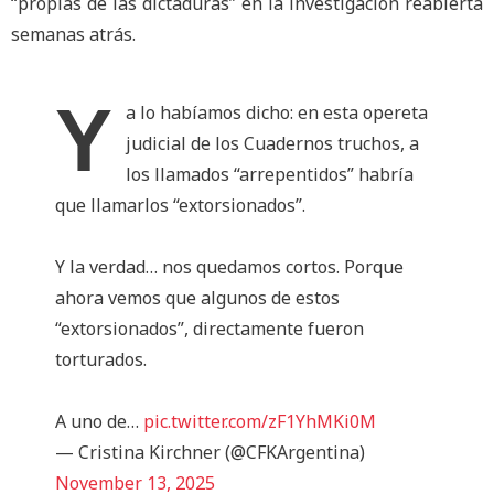
“propias de las dictaduras” en la investigación reabierta
semanas atrás.
Y
a lo habíamos dicho: en esta opereta
judicial de los Cuadernos truchos, a
los llamados “arrepentidos” habría
que llamarlos “extorsionados”.
Y la verdad… nos quedamos cortos. Porque
ahora vemos que algunos de estos
“extorsionados”, directamente fueron
torturados.
A uno de…
pic.twitter.com/zF1YhMKi0M
— Cristina Kirchner (@CFKArgentina)
November 13, 2025