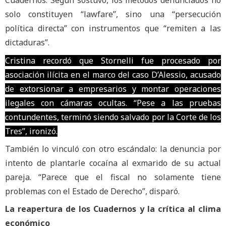
Cuadernos. Según sostuvo, los métodos denunciados no
solo constituyen “lawfare”, sino una “persecución
política directa” con instrumentos que “remiten a las
dictaduras”.
Cristina recordó que Stornelli fue procesado por
asociación ilícita en el marco del caso D’Alessio, acusado
de extorsionar a empresarios y montar operaciones
ilegales con cámaras ocultas. “Pese a las pruebas
contundentes, terminó siendo salvado por la Corte de los
Tres”, ironizó.
También lo vinculó con otro escándalo: la denuncia por
intento de plantarle cocaína al exmarido de su actual
pareja. “Parece que el fiscal no solamente tiene
problemas con el Estado de Derecho”, disparó.
La reapertura de los Cuadernos y la crítica al clima
económico