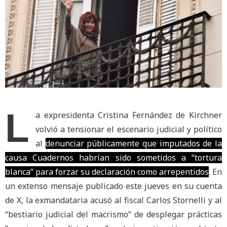
L
a expresidenta Cristina Fernández de Kirchner
volvió a tensionar el escenario judicial y político
al
denunciar públicamente que imputados de la
causa Cuadernos habrían sido sometidos a “tortura
blanca” para forzar su declaración como arrepentidos
. En
un extenso mensaje publicado este jueves en su cuenta
de X, la exmandataria acusó al fiscal Carlos Stornelli y al
“bestiario judicial del macrismo” de desplegar prácticas