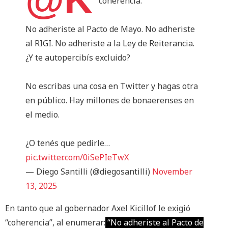
coherencia.
No adheriste al Pacto de Mayo. No adheriste
al RIGI. No adheriste a la Ley de Reiterancia.
¿Y te autopercibís excluido?
No escribas una cosa en Twitter y hagas otra
en público. Hay millones de bonaerenses en
el medio.
¿O tenés que pedirle…
pic.twitter.com/0iSePIeTwX
— Diego Santilli (@diegosantilli)
November
13, 2025
En tanto que al gobernador Axel Kicillof le exigió
“coherencia”, al enumerar:
“No adheriste al Pacto de