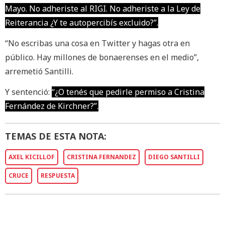
Mayo. No adheriste al RIGI. No adheriste a la Ley de
Reiterancia ¿Y te autopercibís excluido?”.
“No escribas una cosa en Twitter y hagas otra en
público. Hay millones de bonaerenses en el medio”,
arremetió Santilli.
Y sentenció:
“¿O tenés que pedirle permiso a Cristina
Fernández de Kirchner?”.
TEMAS DE ESTA NOTA:
AXEL KICILLOF
CRISTINA FERNANDEZ
DIEGO SANTILLI
CRUCE
RESPUESTA