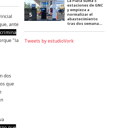
La Plata suma 5
estaciones de GNC
y empieza a
5
normalizar el
incial
abastecimiento
tras dos semana...
que, ante
scrimina
rque "la
Tweets by estudioVork
s
on dos
mos que
e
an
va
rno que