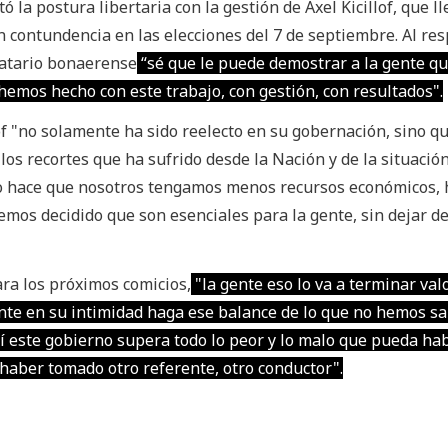
ó la postura libertaria con la gestión de Axel Kicillof, que l
 contundencia en las elecciones del 7 de septiembre. Al res
datario bonaerense
“sé que le puede demostrar a la gente q
 hemos hecho con este trabajo, con gestión, con resultados".
lof "no solamente ha sido reelecto en su gobernación, sino q
os recortes que ha sufrido desde la Nación y de la situació
o hace que nosotros tengamos menos recursos económicos,
hemos decidido que son esenciales para la gente, sin dejar d
ara los próximos comicios,
"la gente eso lo va a terminar val
ente en su intimidad haga ese balance de lo que no hemos s
í este gobierno supera todo lo peor y lo malo que pueda habe
haber tomado otro referente, otro conductor".