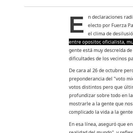
E
n declaraciones radi
electo por Fuerza Pa
el clima de desilusió
entre opositor, oficialista, m
gente está muy descreída de l
dificultades de los vecinos pa
De cara al 26 de octubre pe
preponderancia del "voto mie
votos distintos pero que úl
profundizar sobre todo en la
mostrarle a la gente que no
complicado la vida a la gente
En esa línea, aseguró que e
realidad del mundo", y refle