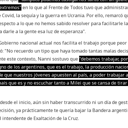
 extremos"
en lo que al Frente de Todos tuvo que administrar
Covid, la sequía y la guerra en Ucrania. Por ello, remarcó q
specto a lo que no hemos sabido resolver para facilitarle la 
a darle a la gente esa luz de esperanza".
Gobierno nacional actual nos facilita el trabajo porque peor
ió: "No recuerdo un tipo que haya tomado tantas malas deci
nte este contexto, Nanni sostuvo que
"debemos trabajar, po
gno de los argentinos, que es el trabajo, la producción nacio
de que nuestros jóvenes apuesten al país, a poder trabajar a
aís que es y no escuchar tanto a Milei que se cansa de tirar 
esde el inicio, aún sin haber transcurrido ni un día de gest
isión, ya prácticamente te quería bajar la Bandera argenti
el intendente de Exaltación de la Cruz.