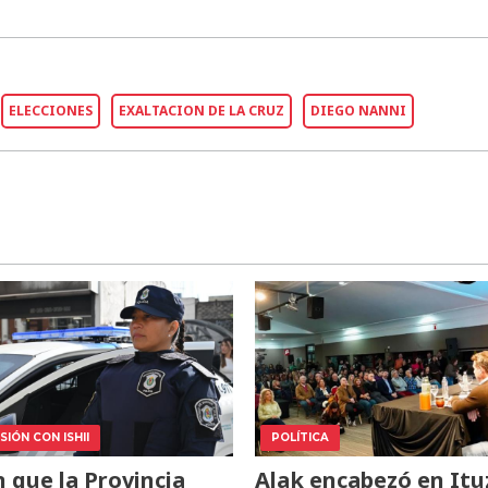
ELECCIONES
EXALTACION DE LA CRUZ
DIEGO NANNI
IÓN CON ISHII
POLÍTICA
 que la Provincia
Alak encabezó en Itu