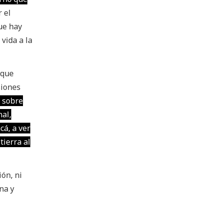
 el
ue hay
vida a la
 que
siones
r sobre
nal,
cá, a ver
tierra al
ión, ni
na y