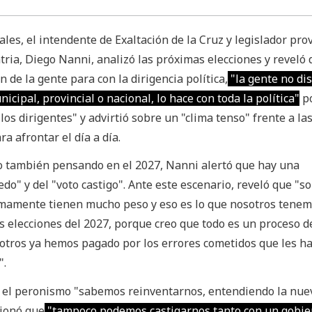
ales, el intendente de Exaltación de la Cruz y legislador prov
tria, Diego Nanni, analizó las próximas elecciones y reveló 
n de la gente para con la dirigencia política,
"la gente no di
unicipal, provincial o nacional, lo hace con toda la política"
po
os dirigentes" y advirtió sobre un "clima tenso" frente a la
ra afrontar el día a día.
ro también pensando en el 2027, Nanni alertó que hay una
do" y del "voto castigo". Ante este escenario, reveló que "s
timamente tienen mucho peso y eso es lo que nosotros tene
s elecciones del 2027, porque creo que todo es un proceso d
sotros ya hemos pagado por los errores cometidos que les h
".
n el peronismo "sabemos reinventarnos, entendiendo la nue
xionó que
"tampoco podemos castigarnos tanto con un gobie