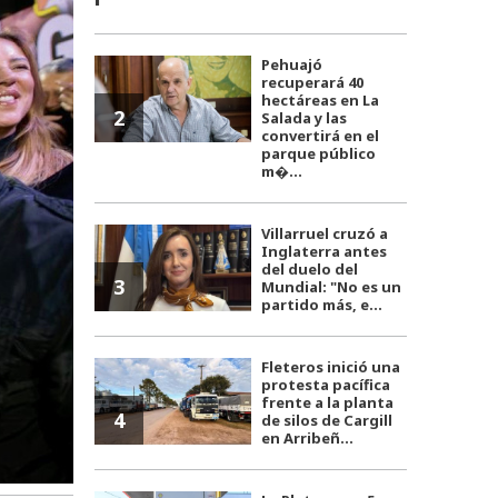
Pehuajó
recuperará 40
hectáreas en La
2
Salada y las
convertirá en el
parque público
m�...
Villarruel cruzó a
Inglaterra antes
del duelo del
3
Mundial: "No es un
partido más, e...
Fleteros inició una
protesta pacífica
frente a la planta
4
de silos de Cargill
en Arribeñ...