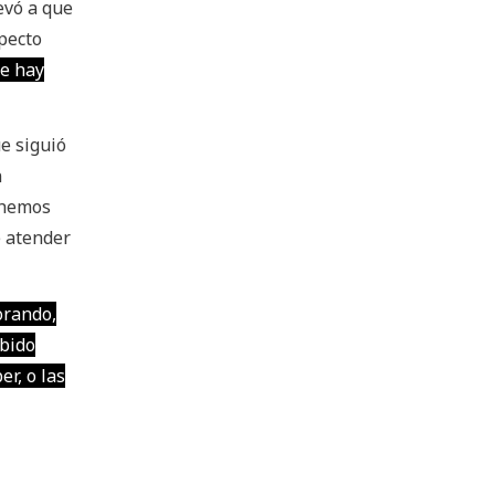
levó a que
pecto
ue hay
ue siguió
n
 hemos
e atender
orando,
abido
r, o las