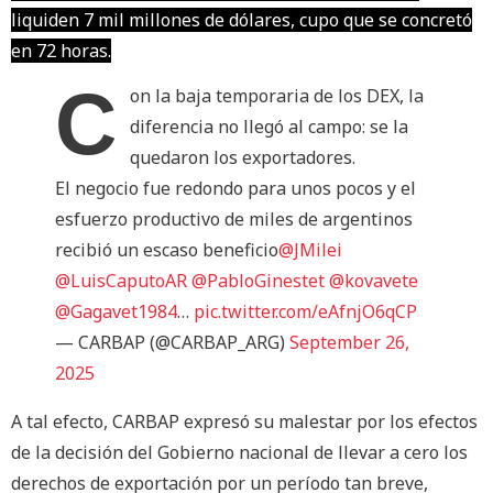
liquiden 7 mil millones de dólares, cupo que se concretó
en 72 horas.
C
on la baja temporaria de los DEX, la
diferencia no llegó al campo: se la
quedaron los exportadores.
El negocio fue redondo para unos pocos y el
esfuerzo productivo de miles de argentinos
recibió un escaso beneficio
@JMilei
@LuisCaputoAR
@PabloGinestet
@kovavete
@Gagavet1984
…
pic.twitter.com/eAfnjO6qCP
— CARBAP (@CARBAP_ARG)
September 26,
2025
A tal efecto, CARBAP expresó su malestar por los efectos
de la decisión del Gobierno nacional de llevar a cero los
derechos de exportación por un período tan breve,