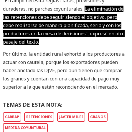
“El campo necesita reglas claras, previsibles y
duraderas, no parches coyunturales.
La eliminación de
las retenciones debe seguir siendo el objetivo, pero
debe realizarse de manera planificada, seria y con los
productores en la mesa de decisiones”, expresó en otro
pasaje del texto.
Por último, la entidad rural exhortó a los productores a
actuar con cautela, porque los exportadores pueden
haber anotado las DJVE, pero aún tienen que comprar
los granos y cuentan con una capacidad de pago muy
superior a la que están reconociendo en el mercado.
TEMAS DE ESTA NOTA:
CARBAP
RETENCIONES
JAVIER MILEI
GRANOS
MEDIDA COYUNTURAL