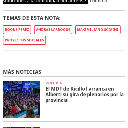
soluciones a la comunidad bonaerense”
, culminó.
TEMAS DE ESTA NOTA:
ROQUE PEREZ
ANDRéS LARROQUE
MAXIMILIANO SCIAINI
PROYECTOS SOCIALES
MÁS NOTICIAS
POLÍTICA
El MDF de Kicillof arranca en
Alberti su gira de plenarios por la
provincia