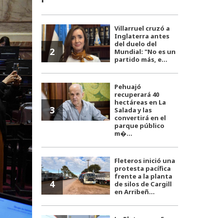
Villarruel cruzó a
Inglaterra antes
del duelo del
2
Mundial: "No es un
partido más, e...
Pehuajó
recuperará 40
hectáreas en La
3
Salada y las
convertirá en el
parque público
m�...
Fleteros inició una
protesta pacífica
frente a la planta
4
de silos de Cargill
en Arribeñ...