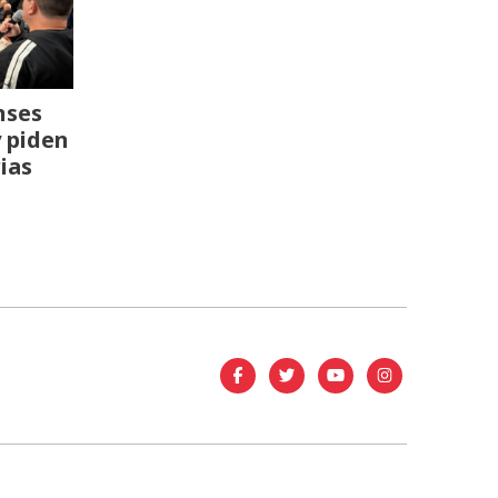
nses
y piden
ias