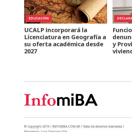
EDUCACIÓN
DECLAR
UCALP incorporará la
Funcio
Licenciatura en Geografía a
denunc
su oferta académica desde
y Prov
2027
vivien
© Copyright 2019 / INFOMIBA.COM.AR / Todos los derechos reservados /
Propietario: Juan Domingo Dib