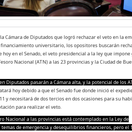
 la Cámara de Diputados que logró rechazar el veto en la e
e financiamiento universitario, los opositores buscarán rech
e hoy en el Senado, el veto presidencial a la ley que impone 
esoro Nacional (ATN) a las 23 provincias y la Ciudad de Bu
 en Diputados pasarán a Cámara alta, y la potencial de los A
atará hoy debido a que el Senado fue donde inició el expedie
 11 y necesitará de dos tercios en dos ocasiones para su habi
tación para realizar el veto.
ro Nacional a las provincias está contemplado en la Ley de
 temas de emergencia y desequilibrios financieros, pero el 