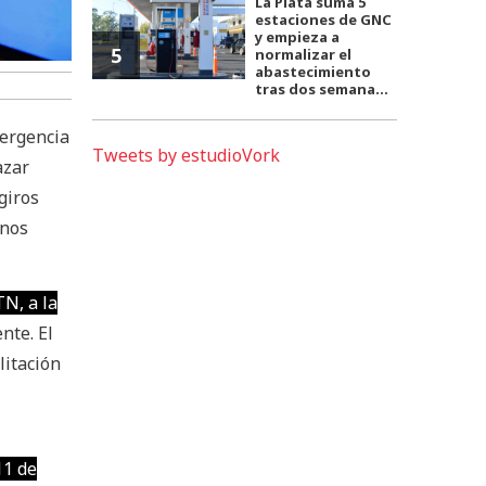
La Plata suma 5
estaciones de GNC
y empieza a
5
normalizar el
abastecimiento
tras dos semana...
mergencia
Tweets by estudioVork
azar
giros
enos
TN, a la
nte. El
litación
11 de