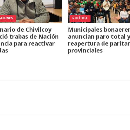
ACIONES
POLÍTICA
nario de Chivilcoy
Municipales bonaere
ió trabas de Nación
anuncian paro total 
incia para reactivar
reapertura de paritar
das
provinciales