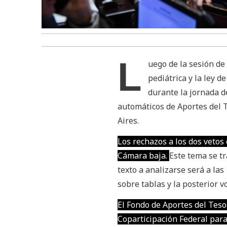
L
uego de la sesión de
pediátrica y la ley d
durante la jornada d
automáticos de Aportes del T
Aires.
Los rechazos a los dos vetos
Cámara baja.
Este tema se tr
texto a analizarse será a las
sobre tablas y la posterior vo
El Fondo de Aportes del Teso
Coparticipación Federal para