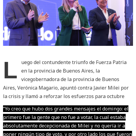
L
uego del contundente triunfo de Fuerza Patria
en la provincia de Buenos Aires, la
vicegobernadora de la provincia de Buenos
Aires, Verónica Magario, apuntó contra Javier Milei por
la crisis y llamó a reforzar los esfuerzos para octubre
“Yo creo que hubo dos grandes mensajes el domingo: el
primero fue la gente que no fue a votar, la cual estaba
absolutamente decepcionada de Milei y no quería ir a
poner ningún tipo de voto, y por otro lado los que fueron