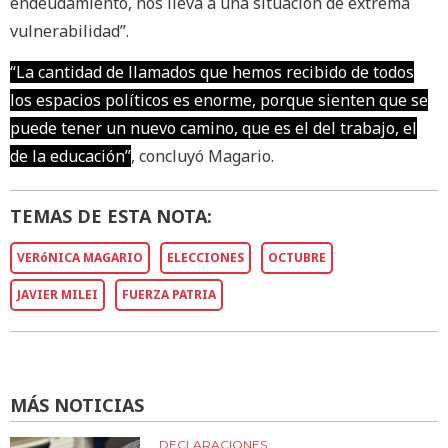
endeudamiento, nos lleva a una situación de extrema
vulnerabilidad”.
“La cantidad de llamados que hemos recibido de todos
los espacios políticos es enorme, porque sienten que se
puede tener un nuevo camino, que es el del trabajo, el
de la educación”
, concluyó Magario.
TEMAS DE ESTA NOTA:
VERóNICA MAGARIO
ELECCIONES
OCTUBRE
JAVIER MILEI
FUERZA PATRIA
MÁS NOTICIAS
DECLARACIONES