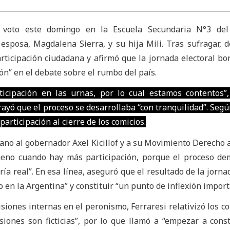
u voto este domingo en la Escuela Secundaria N°3 del d
sposa, Magdalena Sierra, y su hija Mili. Tras sufragar, d
rticipación ciudadana y afirmó que la jornada electoral b
ón” en el debate sobre el rumbo del país.
icipación en las urnas, por lo cual estamos contentos”
rayó que el proceso se desarrollaba “con tranquilidad”. Segú
articipación al cierre de los comicios.
cano al gobernador Axel Kicillof y a su Movimiento Derecho a
eno cuando hay más participación, porque el proceso de
ía real”. En esa línea, aseguró que el resultado de la jorna
 en la Argentina” y constituir “un punto de inflexión import
isiones internas en el peronismo, Ferraresi relativizó los co
isiones son ficticias”, por lo que llamó a “empezar a cons