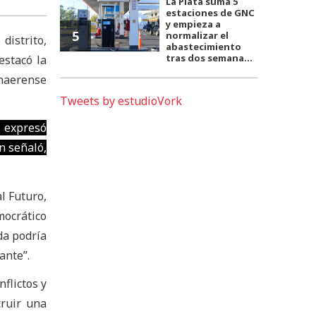
La Plata suma 5
estaciones de GNC
y empieza a
5
normalizar el
istrito,
abastecimiento
tras dos semana...
estacó la
onaerense
Tweets by estudioVork
, expresó
n señaló,
l Futuro,
mocrático
da podría
ante”.
nflictos y
truir una