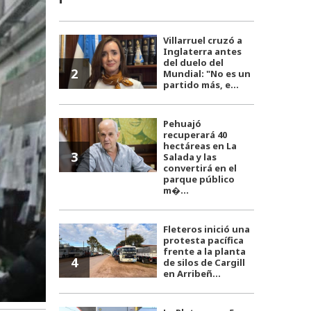
Villarruel cruzó a
Inglaterra antes
del duelo del
2
Mundial: "No es un
partido más, e...
Pehuajó
recuperará 40
hectáreas en La
3
Salada y las
convertirá en el
parque público
m�...
Fleteros inició una
protesta pacífica
frente a la planta
4
de silos de Cargill
en Arribeñ...