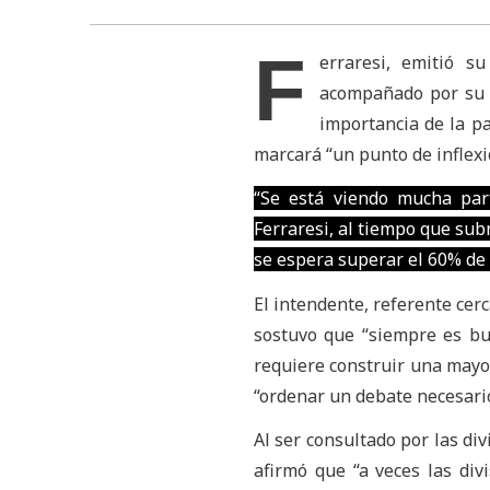
F
erraresi, emitió s
acompañado por su e
importancia de la pa
marcará “un punto de inflexi
“Se está viendo mucha part
Ferraresi, al tiempo que sub
se espera superar el 60% de p
El intendente, referente cer
sostuvo que “siempre es bu
requiere construir una mayor
“ordenar un debate necesario
Al ser consultado por las div
afirmó que “a veces las div