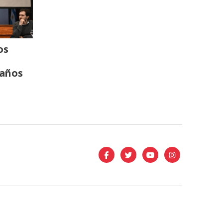
os
 años