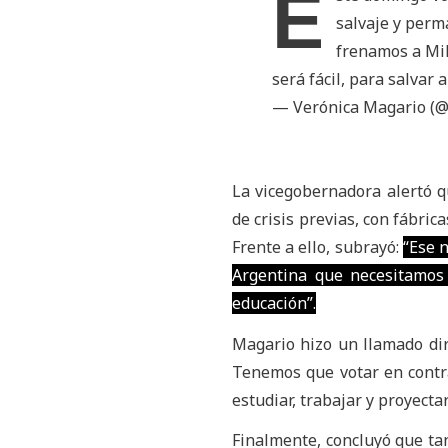
E
salvaje y perma
frenamos a Mil
será fácil, para salvar 
— Verónica Magario (
La vicegobernadora alertó q
de crisis previas, con fábric
Frente a ello, subrayó:
“Ese n
Argentina que necesitamos 
educación”.
Magario hizo un llamado dir
Tenemos que votar en contra
estudiar, trabajar y proyecta
Finalmente, concluyó que tan