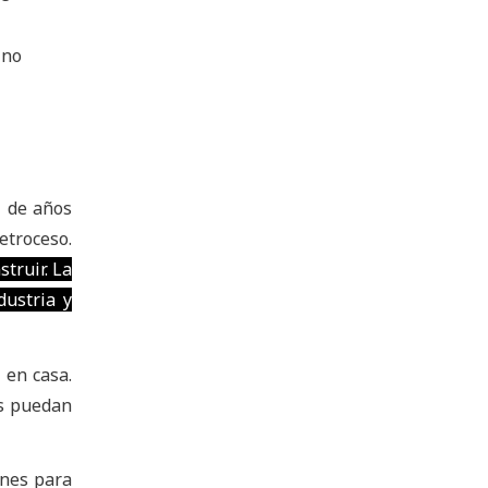
 no
l de años
etroceso.
struir. La
dustria y
 en casa.
os puedan
ones para