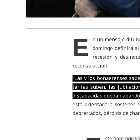
E
n un mensaje difund
domingo definirá si
recesión y desindus
reconstrucción.
“Las y los bonaerenses saben 
tarifas suben, las jubilac
discapacidad quedan abando
está orientada a sostener e
depreciados, pérdida de cha
ste domingo vo