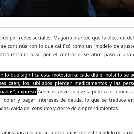
ido por redes sociales, Magario planteó que la elección de
 se continúa con lo que calificó como un “modelo de ajuste
trialización” o si, por el contrario, se abre paso a una
lo que significa esta motosierra: cada día el bolsillo se ac
iones caen, los jubilados pierden medicamentos y las per
nadas”, expresó.
Además, advirtió que la política económica
l dólar y pagar intereses de deuda, lo que se traduce en
ngas, caída del consumo y cierre de emprendimientos.
tamos para decidir si continuamos con este modelo de ajus