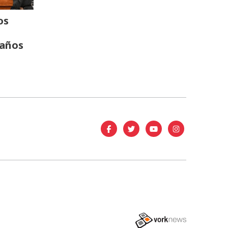
os
 años