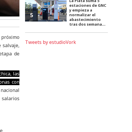
La Plata suma 5
estaciones de GNC
y empieza a
5
normalizar el
abastecimiento
tras dos semana...
l próximo
Tweets by estudioVork
 salvaje,
 etapa de
hica, las
sonas con
 nacional
 salarios
te