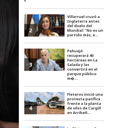
Villarruel cruzó a
Inglaterra antes
del duelo del
2
Mundial: "No es un
partido más, e...
Pehuajó
recuperará 40
hectáreas en La
3
Salada y las
convertirá en el
parque público
m�...
Fleteros inició una
protesta pacífica
frente a la planta
4
de silos de Cargill
en Arribeñ...