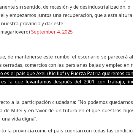
nente sin sentido, de recesión y de desindustrialización, o
ei y empezamos juntos una recuperación, que a esta altura
a nuestra provincia y dar este…
@magariovero)
September 4, 2025
ue, de mantenerse este rumbo, el escenario se parecerá a
as cerradas, comercios con las persianas bajas y empleo en r
o es el país que Axel (Kicillof) y Fuerza Patria queremos con
es la que levantamos después del 2001, con trabajo, in
ecto a la participación ciudadana: “No podemos quedarnos
 de Milei y en favor de un futuro en el que nuestros hij
r una vida digna”.
to la provincia como el país cuentan con todas las condici