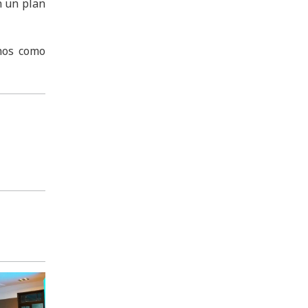
n un plan
chos como