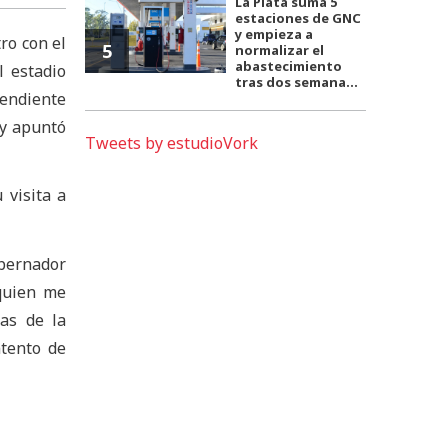
La Plata suma 5
estaciones de GNC
y empieza a
ro con el
5
normalizar el
abastecimiento
l estadio
tras dos semana...
pendiente
 y apuntó
Tweets by estudioVork
 visita a
obernador
quien me
as de la
tento de