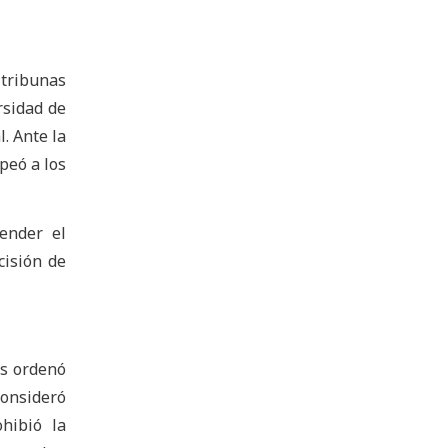
 tribunas
rsidad de
. Ante la
lpeó a los
ender el
cisión de
ús ordenó
consideró
hibió la