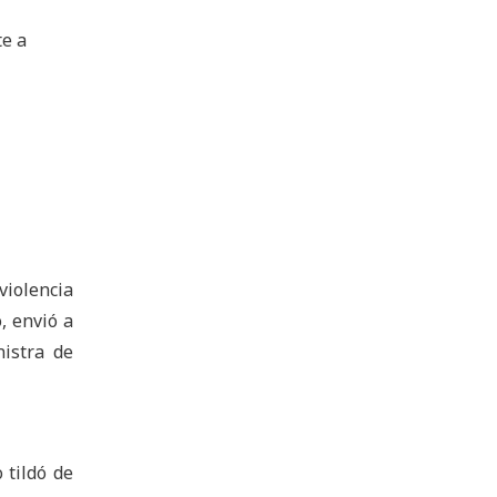
te a
violencia
, envió a
nistra de
 tildó de