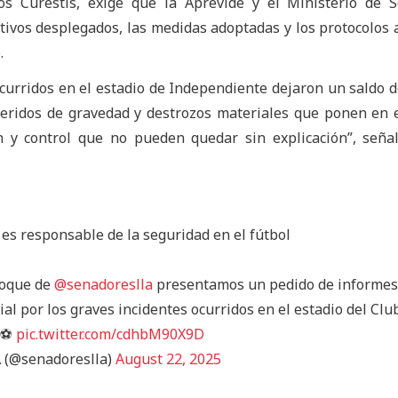
los Curestis, exige que la Aprevide y el Ministerio de 
tivos desplegados, las medidas adoptadas y los protocolos 
.
ocurridos en el estadio de Independiente dejaron un saldo 
heridos de gravedad y destrozos materiales que ponen en 
ón y control que no pueden quedar sin explicación”, seña
es responsable de la seguridad en el fútbol
loque de
@senadoreslla
presentamos un pedido de informes
ial por los graves incidentes ocurridos en el estadio del Clu
 ⚽️
pic.twitter.com/cdhbM90X9D
 (@senadoreslla)
August 22, 2025