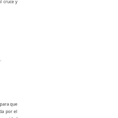
l cruce y
.
 para que
da por el