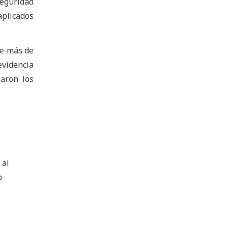
Seguridad
aplicados
de más de
evidencia
laron los
 al
b