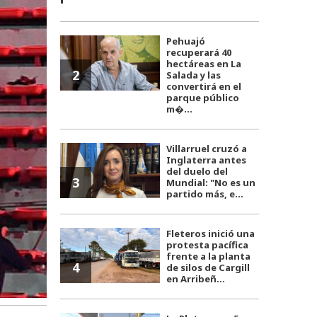
Pehuajó
recuperará 40
hectáreas en La
2
Salada y las
convertirá en el
parque público
m�...
Villarruel cruzó a
Inglaterra antes
del duelo del
3
Mundial: "No es un
partido más, e...
Fleteros inició una
protesta pacífica
frente a la planta
4
de silos de Cargill
en Arribeñ...