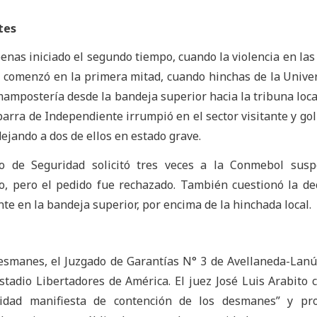
tes
enas iniciado el segundo tiempo, cuando la violencia en las
do comenzó en la primera mitad, cuando hinchas de la Unive
ampostería desde la bandeja superior hacia la tribuna local
a barra de Independiente irrumpió en el sector visitante y go
ejando a dos de ellos en estado grave.
io de Seguridad solicitó tres veces a la Conmebol susp
o, pero el pedido fue rechazado. También cuestionó la de
ante en la bandeja superior, por encima de la hinchada local.
esmanes, el Juzgado de Garantías N° 3 de Avellaneda-Lan
stadio Libertadores de América. El juez José Luis Arabito 
lidad manifiesta de contención de los desmanes” y pro