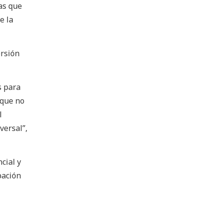
as que
e la
ersión
s para
 que no
l
versal”,
cial y
pación