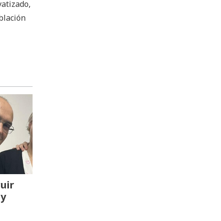
vatizado,
blación
uir
 y