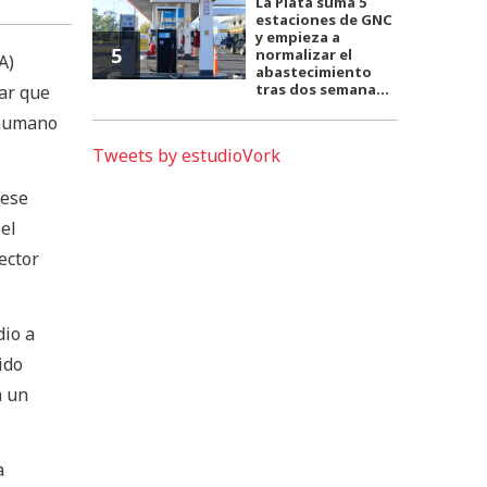
La Plata suma 5
estaciones de GNC
y empieza a
5
normalizar el
A)
abastecimiento
tras dos semana...
ar que
 humano
Tweets by estudioVork
 ese
el
ector
dio a
ido
a un
a