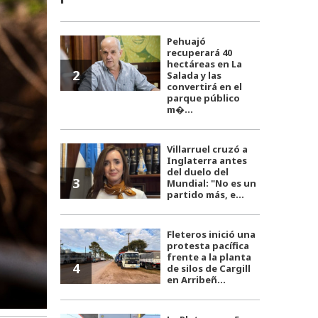
Pehuajó
recuperará 40
hectáreas en La
2
Salada y las
convertirá en el
parque público
m�...
Villarruel cruzó a
Inglaterra antes
del duelo del
3
Mundial: "No es un
partido más, e...
Fleteros inició una
protesta pacífica
frente a la planta
4
de silos de Cargill
en Arribeñ...