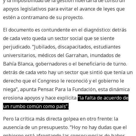
y la imposibilidad de la gestión libertaria de construir
apoyos legislativos para evitar el avance de leyes que
estén a contramano de su proyecto.
El documento es contundente en el diagnóstico: detrás
de cada veto queda un sector social que se siente
perjudicado. “Jubilados, discapacitados, estudiantes
universitarios, médicos del Garrahan, inundados de
Bahía Blanca, gobernadores o el beneficiario de turno.
detrás de cada veto hay un sector que sintió que tenía un
derecho que el Congreso le reconoció y el gobierno le
niega”, apunta Pensar. Para la Fundación, esta dinámica
erosiona apoyos y hace explícita
“la falta de acuerdo de
un rumbo común como país”.
Pero la crítica más directa golpea en otro frente: la
ausencia de un presupuesto. “Hoy no hay dudas que el
gobierno está afrontando las consecuencias de haber