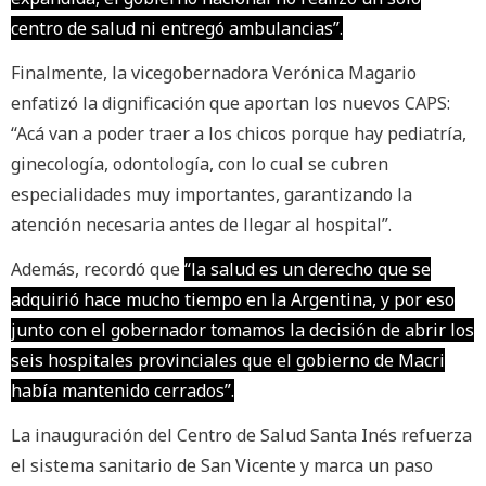
centro de salud ni entregó ambulancias”.
Finalmente, la vicegobernadora Verónica Magario
enfatizó la dignificación que aportan los nuevos CAPS:
“Acá van a poder traer a los chicos porque hay pediatría,
ginecología, odontología, con lo cual se cubren
especialidades muy importantes, garantizando la
atención necesaria antes de llegar al hospital”.
Además, recordó que
“la salud es un derecho que se
adquirió hace mucho tiempo en la Argentina, y por eso
junto con el gobernador tomamos la decisión de abrir los
seis hospitales provinciales que el gobierno de Macri
había mantenido cerrados”.
La inauguración del Centro de Salud Santa Inés refuerza
el sistema sanitario de San Vicente y marca un paso