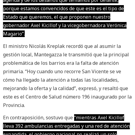
agenda y de los desafíos que teníamos por delante,
porque estamos convencidos de que este es el tipo de
Estado que queremos, el que proponen nuestro
gobernador Axel Kicillof y la vicegobernadora Verónica
Magario”.
El ministro Nicolás Kreplak recordó que al asumir la
gestión local, Mantegazza le transmitió que la principal
problemática de los barrios era la falta de atención
primaria. “Hoy cuando uno recorre San Vicente se ve
cómo ha llegado la atención a todas las localidades,
mejorando la oferta y la calidad”, expresó, y resaltó que
este es el Centro de Salud número 196 inaugurado por la
Provincia.
En contraposición, sostuvo que
“mientras Axel Kicillof
lleva 392 ambulancias entregadas y una red de atención
expandida, el gobierno nacional no realizó un solo