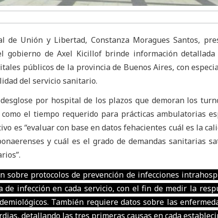
ial de Unión y Libertad, Constanza Moragues Santos, pre
l gobierno de Axel Kicillof brinde información detallada
itales públicos de la provincia de Buenos Aires, con especia
idad del servicio sanitario.
desglose por hospital de los plazos que demoran los turn
í como el tiempo requerido para prácticas ambulatorias esp
tivo es “evaluar con base en datos fehacientes cuál es la cal
bonaerenses y cuál es el grado de demandas sanitarias sa
rios”.
n sobre protocolos de prevención de infecciones intrahospi
de infección en cada servicio, con el fin de medir la resp
pidemiológicos. También requiere datos sobre las enferme
dias, detallando las tres primeras causas en cada estableci