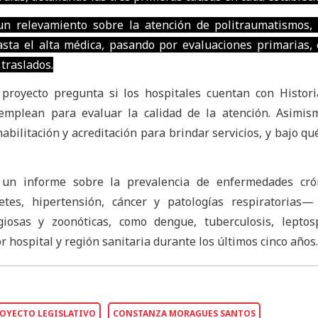
n relevamiento sobre la atención de politraumatismos, 
sta el alta médica, pasando por evaluaciones primarias, 
 traslados.
 proyecto pregunta si los hospitales cuentan con Histori
mplean para evaluar la calidad de la atención. Asimism
abilitación y acreditación para brindar servicios, y bajo q
 un informe sobre la prevalencia de enfermedades cró
tes, hipertensión, cáncer y patologías respiratorias—
iosas y zoonóticas, como dengue, tuberculosis, leptosp
r hospital y región sanitaria durante los últimos cinco años.
OYECTO LEGISLATIVO
CONSTANZA MORAGUES SANTOS