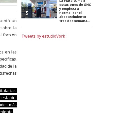
La Plata suma 5
estaciones de GNC
y empieza a
5
normalizar el
abastecimiento
sentó un
tras dos semana...
 sobre la
l foco en
Tweets by estudioVork
os en las
ecíficas.
idad de la
tisfechas
talarias,
uesta del
dades más
miento.