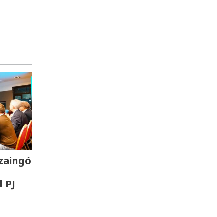
zaingó
l PJ