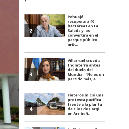
Pehuajó
recuperará 40
hectáreas en La
2
Salada y las
convertirá en el
parque público
m�...
Villarruel cruzó a
Inglaterra antes
del duelo del
3
Mundial: "No es un
partido más, e...
Fleteros inició una
protesta pacífica
frente a la planta
4
de silos de Cargill
en Arribeñ...