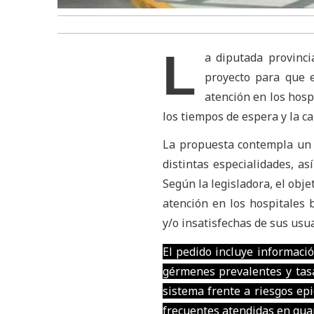
L
a diputada provinc
proyecto para que e
atención en los hosp
los tiempos de espera y la cal
La propuesta contempla un 
distintas especialidades, as
Según la legisladora, el obje
atención en los hospitales 
y/o insatisfechas de sus usua
El pedido incluye informació
gérmenes prevalentes y tasa 
sistema frente a riesgos e
frecuentes atendidas en guar