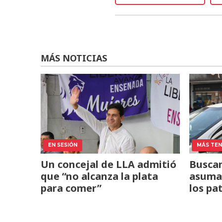
MÁS NOTICIAS
EN SESIÓN
MÁS TENS
Un concejal de LLA admitió
Buscan
que “no alcanza la plata
asuma 
para comer”
los pa