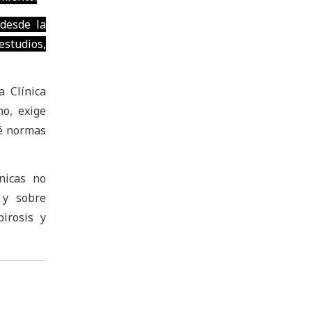
desde la
estudios,
a Clínica
o, exige
ué normas
nicas no
 y sobre
irosis y