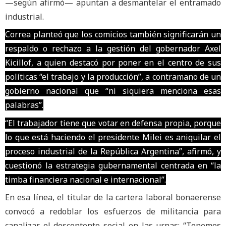
—según afirmó— apuntan a desmantelar el entramado
industrial.
Correa planteó que los comicios también significarán un
respaldo o rechazo a la gestión del gobernador Axel
Kicillof, a quien destacó por poner en el centro de sus
políticas “el trabajo y la producción”, a contramano de un
gobierno nacional que “ni siquiera menciona esas
palabras”.
“El trabajador tiene que votar en defensa propia, porque
lo que está haciendo el presidente Milei es aniquilar el
proceso industrial de la República Argentina”, afirmó, y
cuestionó la estrategia gubernamental centrada en “la
timba financiera nacional e internacional”.
En esa línea, el titular de la cartera laboral bonaerense
convocó a redoblar los esfuerzos de militancia para
canalizar el descontento social en las urnas: “Tenemos