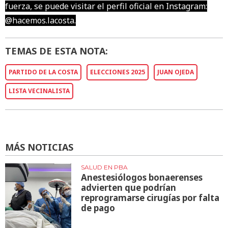
fuerza, se puede visitar el perfil oficial en Instagram:
@hacemos.lacosta.
TEMAS DE ESTA NOTA:
PARTIDO DE LA COSTA
ELECCIONES 2025
JUAN OJEDA
LISTA VECINALISTA
MÁS NOTICIAS
SALUD EN PBA
Anestesiólogos bonaerenses
advierten que podrían
reprogramarse cirugías por falta
de pago