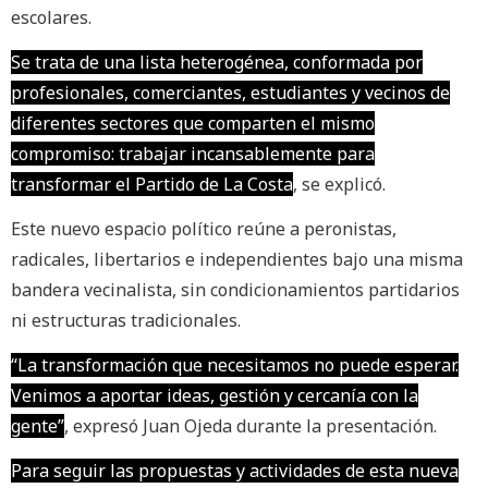
escolares.
Se trata de una lista heterogénea, conformada por
profesionales, comerciantes, estudiantes y vecinos de
diferentes sectores que comparten el mismo
compromiso: trabajar incansablemente para
transformar el Partido de La Costa
, se explicó.
Este nuevo espacio político reúne a peronistas,
radicales, libertarios e independientes bajo una misma
bandera vecinalista, sin condicionamientos partidarios
ni estructuras tradicionales.
“La transformación que necesitamos no puede esperar.
Venimos a aportar ideas, gestión y cercanía con la
gente”
, expresó Juan Ojeda durante la presentación.
Para seguir las propuestas y actividades de esta nueva