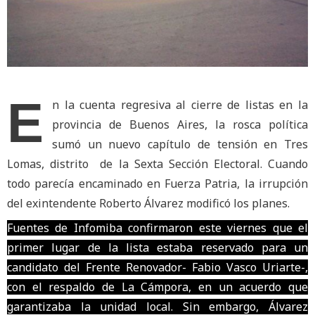
E
n la cuenta regresiva al cierre de listas en la
provincia de Buenos Aires, la rosca política
sumó un nuevo capítulo de tensión en Tres
Lomas, distrito de la Sexta Sección Electoral. Cuando
todo parecía encaminado en Fuerza Patria, la irrupción
del exintendente Roberto Álvarez modificó los planes.
Fuentes de Infomiba confirmaron este viernes que el
primer lugar de la lista estaba reservado para un
candidato del Frente Renovador- Fabio Vasco Uriarte-,
con el respaldo de La Cámpora, en un acuerdo que
garantizaba la unidad local. Sin embargo, Álvarez