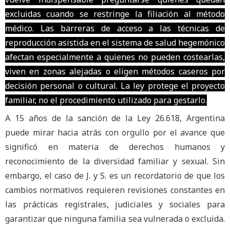
excluidas cuando se restringe la filiación al método
médico. Las barreras de acceso a las técnicas de
reproducción asistida en el sistema de salud hegemónico
afectan especialmente a quienes no pueden costearlas,
viven en zonas alejadas o eligen métodos caseros por
decisión personal o cultural. La ley protege el proyecto
familiar, no el procedimiento utilizado para gestarlo.
A 15 años de la sanción de la Ley 26.618, Argentina
puede mirar hacia atrás con orgullo por el avance que
significó en materia de derechos humanos y
reconocimiento de la diversidad familiar y sexual. Sin
embargo, el caso de J. y S. es un recordatorio de que los
cambios normativos requieren revisiones constantes en
las prácticas registrales, judiciales y sociales para
garantizar que ninguna familia sea vulnerada o excluida.