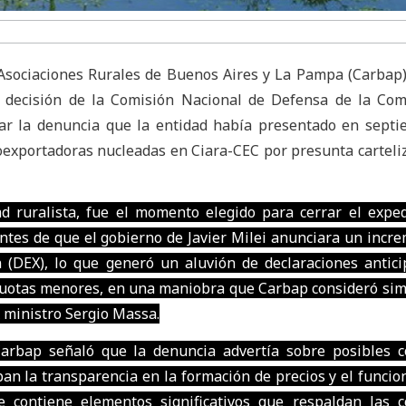
Asociaciones Rurales de Buenos Aires y La Pampa (Carbap
a decisión de la Comisión Nacional de Defensa de la Com
ar la denuncia que la entidad había presentado en septi
oexportadoras nucleadas en Ciara-CEC por presunta carteli
ad ruralista, fue el momento elegido para cerrar el exped
antes de que el gobierno de Javier Milei anunciara un incr
n (DEX), lo que generó un aluvión de declaraciones antic
ícuotas menores, en una maniobra que Carbap consideró simi
x ministro Sergio Massa.
Carbap señaló que la denuncia advertía sobre posibles 
ban la transparencia en la formación de precios y el funci
e contiene elementos significativos que respaldan las 