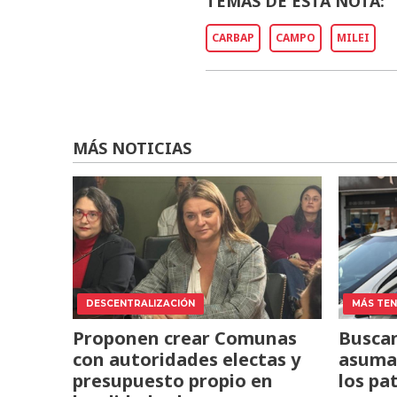
TEMAS DE ESTA NOTA:
CARBAP
CAMPO
MILEI
MÁS NOTICIAS
DESCENTRALIZACIÓN
MÁS TENS
Proponen crear Comunas
Buscan
con autoridades electas y
asuma 
presupuesto propio en
los pa