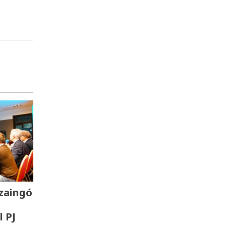
zaingó
l PJ