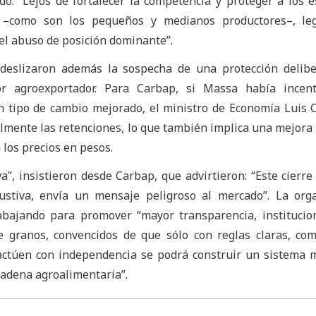
o: “Lejos de fortalecer la competencia y proteger a los 
 –como son los pequeños y medianos productores–, leg
 el abuso de posición dominante”.
 deslizaron además la sospecha de una protección delib
or agroexportador. Para Carbap, si Massa había incent
un tipo de cambio mejorado, el ministro de Economía Luis 
mente las retenciones, lo que también implica una mejora 
 los precios en pesos.
va”, insistieron desde Carbap, que advirtieron: “Este cierre
ustiva, envía un mensaje peligroso al mercado”. La org
abajando para promover “mayor transparencia, institucio
 granos, convencidos de que sólo con reglas claras, co
ctúen con independencia se podrá construir un sistema 
 cadena agroalimentaria”.