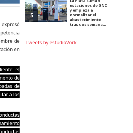
La Plata suma 5
estaciones de GNC
y empieza a
5
normalizar el
abastecimiento
) expresó
tras dos semana...
petencia
embre de
Tweets by estudioVork
zación en
iente: el
emento de
ipadas de
lar a los
conductas
onamiento
conductas