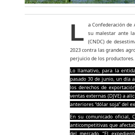
L
a Confederación de 
su malestar ante l
(CNDC) de desestim
2023 contra las grandes agr
perjuicio de los productores.
Lo llamativo, para la entid
pasado 30 de junio, un día 
los derechos de exportació
ventas externas (DJVE) a al
anteriores “dólar soja” del e
En su comunicado oficial, 
anticompetitivas que afecta
del mercado. “El expedient