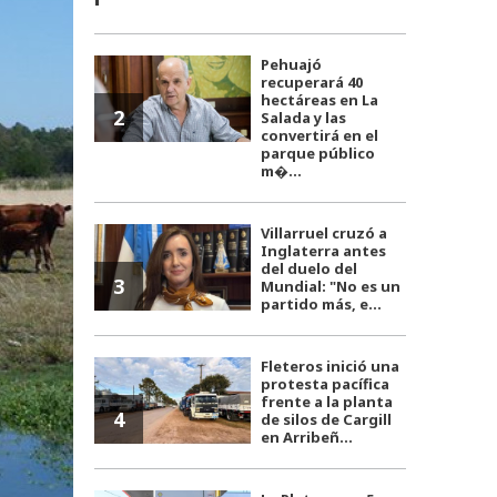
Pehuajó
recuperará 40
hectáreas en La
2
Salada y las
convertirá en el
parque público
m�...
Villarruel cruzó a
Inglaterra antes
del duelo del
3
Mundial: "No es un
partido más, e...
Fleteros inició una
protesta pacífica
frente a la planta
4
de silos de Cargill
en Arribeñ...