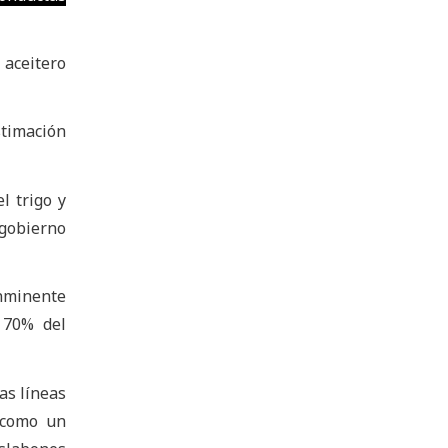
 aceitero
stimación
l trigo y
gobierno
inminente
l 70% del
as líneas
 como un