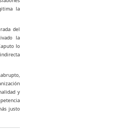
eslabones
itima la
erada del
ivado la
Caputo lo
indirecta
 abrupto,
anización
nalidad y
mpetencia
más justo