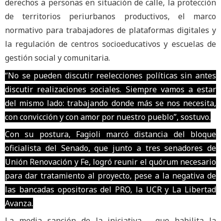
derechos a personas en situación de calle, la protección
de territorios periurbanos productivos, el marco
normativo para trabajadores de plataformas digitales y
la regulación de centros socioeducativos y escuelas de
gestión social y comunitaria.
“No se pueden discutir reelecciones políticas sin antes
discutir realizaciones sociales. Siempre vamos a estar
del mismo lado: trabajando donde más se nos necesita,
con convicción y con amor por nuestro pueblo”, sostuvo.
Con su postura, Fagioli marcó distancia del bloque
oficialista del Senado, que junto a tres senadores de
Unión Renovación y Fe, logró reunir el quórum necesario
para dar tratamiento al proyecto, pese a la negativa de
las bancadas opositoras del PRO, la UCR y La Libertad
Avanza.
La media sanción de la iniciativa —que habilita la