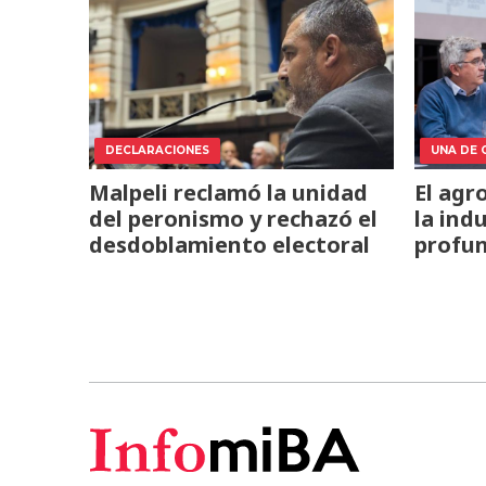
DECLARACIONES
UNA DE 
Malpeli reclamó la unidad
El agr
del peronismo y rechazó el
la ind
desdoblamiento electoral
profun