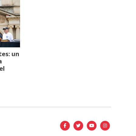
es: un
a
el