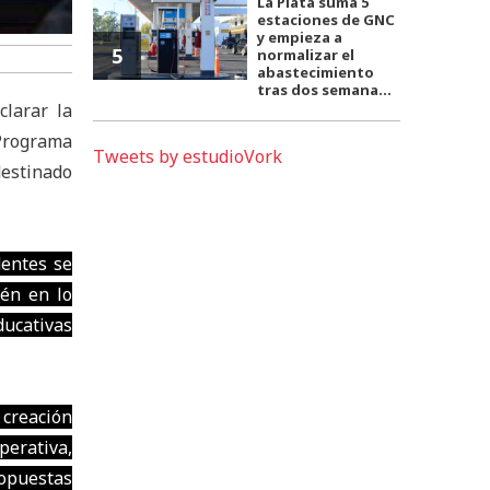
La Plata suma 5
estaciones de GNC
y empieza a
5
normalizar el
abastecimiento
tras dos semana...
clarar la
Programa
Tweets by estudioVork
destinado
dentes se
ién en lo
ducativas
 creación
perativa,
ropuestas