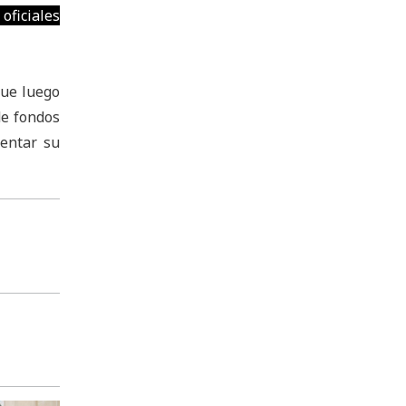
ficiales
que luego
de fondos
sentar su