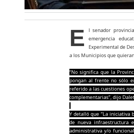
E
l senador provinci
emergencia educa
Experimental de Des
a los Municipios que quiera
“No significa que la Provin
pongan al frente no sólo en
referido a las cuestiones op
complementarias”, dijo Dalet
Y detalló que “La iniciativa
de nueva infraestructura e
administrativa y/o funciona