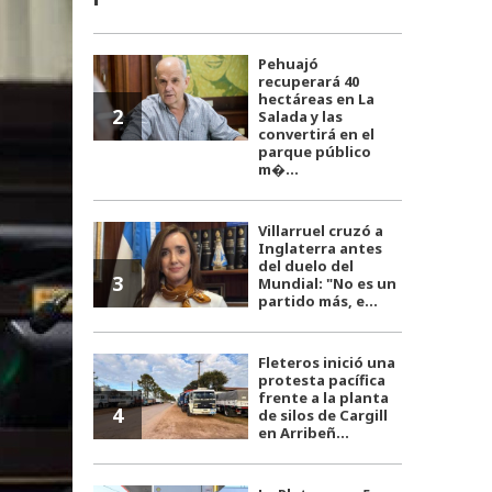
Pehuajó
recuperará 40
hectáreas en La
2
Salada y las
convertirá en el
parque público
m�...
Villarruel cruzó a
Inglaterra antes
del duelo del
3
Mundial: "No es un
partido más, e...
Fleteros inició una
protesta pacífica
frente a la planta
4
de silos de Cargill
en Arribeñ...