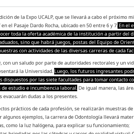
ición de la Expo UCALP, que se llevará a cabo el próximo m
7 en el Pasaje Dardo Rocha, ubicado en 50 entre 6 y 7.
En el e
ocer toda la oferta académica de la institución a partir del d
raduados, sino que habrá juegos, postas del Equipo de Orien
uestras con actividades de las diversas carreras de cada fac
, con un saludo por parte de autoridades rectorales y un vi
resentará la Universidad.
Luego, los futuros ingresantes pod
s dispuestos por las siete facultades para tomar contacto co
 de estudio e incumbencia laboral.
De igual manera, las áre
s evacuarán dudas a los presentes.
ctos prácticos de cada profesión, se realizarán muestras de
tar algunos ejemplos, la carrera de Odontología llevará mater
as, como la luz halógena, para explicar su funcionamiento;
as brindadas por las cátedras y cascos de realidad virtual; 