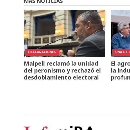
MÁS NOTICIAS
DECLARACIONES
UNA DE 
Malpeli reclamó la unidad
El agr
del peronismo y rechazó el
la ind
desdoblamiento electoral
profun