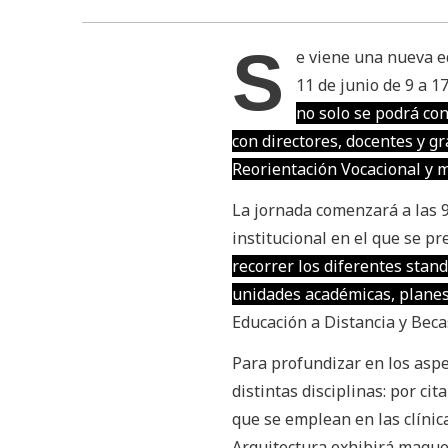
S
e viene una nueva ed
11 de junio de 9 a 1
no solo se podrá con
con directores, docentes y g
Reorientación Vocacional y m
La jornada comenzará a las 9
institucional en el que se p
recorrer los diferentes stand
unidades académicas, planes
Educación a Distancia y Beca
Para profundizar en los aspe
distintas disciplinas: por ci
que se emplean en las clínic
Arquitectura exhibirá maquet