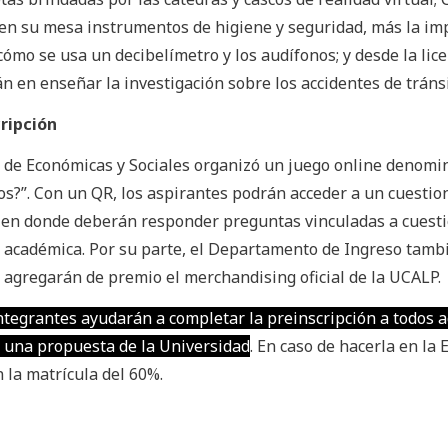
 en su mesa instrumentos de higiene y seguridad, más la im
ómo se usa un decibelímetro y los audífonos; y desde la lic
n en enseñar la investigación sobre los accidentes de tránsi
cripción
ad de Económicas y Sociales organizó un juego online denom
s?”. Con un QR, los aspirantes podrán acceder a un cuestio
 en donde deberán responder preguntas vinculadas a cuest
d académica. Por su parte, el Departamento de Ingreso tamb
le agregarán de premio el merchandising oficial de la UCALP.
integrantes ayudarán a completar la preinscripción a todos 
r una propuesta de la Universidad
. En caso de hacerla en la 
 la matrícula del 60%.