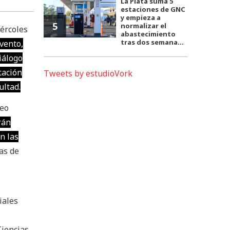
La Plata suma 5
estaciones de GNC
y empieza a
5
normalizar el
iércoles
abastecimiento
tras dos semana...
vento,
iálogo
tación
Tweets by estudioVork
ultad.
deo
rán
n las
as de
iales
Ciencias