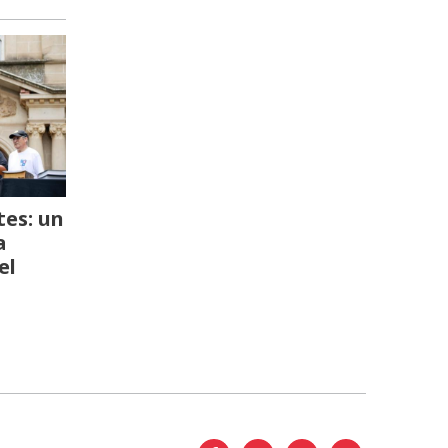
es: un
a
el