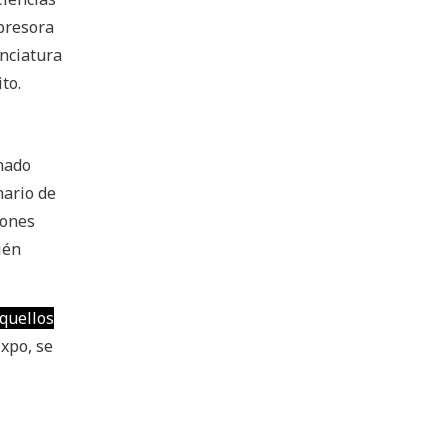
presora
enciatura
to.
inado
nario de
iones
ién
aquellos
Expo, se