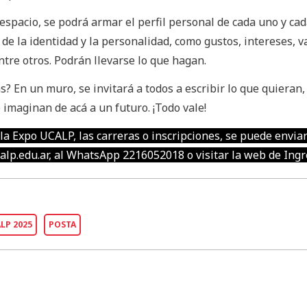
 espacio, se podrá armar el perfil personal de cada uno y ca
de la identidad y la personalidad, como gustos, intereses, v
ntre otros. Podrán llevarse lo que hagan.
? En un muro, se invitará a todos a escribir lo que quieran
imaginan de acá a un futuro. ¡Todo vale!
a Expo UCALP, las carreras o inscripciones, se puede envia
alp.edu.ar
, al WhatsApp 2216052018 o visitar la web de Ingr
LP 2025
POSTA