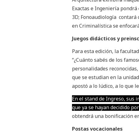
Exactas e Ingeniería pondrá
3D; Fonoaudiología contará c
en Criminalística se enfocará
Juegos didácticos y preins
Para esta edición, la facult
“¿Cuánto sabés de los famoso
personalidades reconocidas,
que se estudian en la unida
apostó a lo lúdico, a lo que 
En el stand de Ingreso, sus 
que ya se hayan decidido po
obtendrá una bonificación en
Postas vocacionales