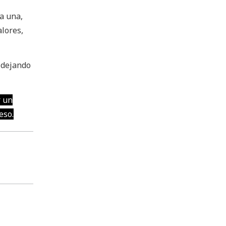
da una,
alores,
, dejando
r un
eso.