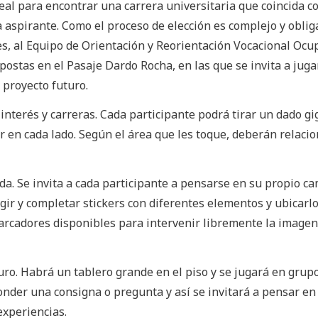
eal para encontrar una carrera universitaria que coincida co
a aspirante. Como el proceso de elección es complejo y oblig
s, al Equipo de Orientación y Reorientación Vocacional Ocu
o postas en el Pasaje Dardo Rocha, en las que se invita a juga
l proyecto futuro.
nterés y carreras. Cada participante podrá tirar un dado gi
r en cada lado. Según el área que les toque, deberán relacio
ida. Se invita a cada participante a pensarse en su propio c
gir y completar stickers con diferentes elementos y ubicarl
rcadores disponibles para intervenir libremente la image
uro. Habrá un tablero grande en el piso y se jugará en grupo
onder una consigna o pregunta y así se invitará a pensar en 
experiencias.