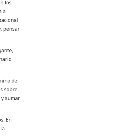
n los
a a
pacional
r, pensar
gante,
narlo
amino de
os sobre
n y sumar
s. En
la