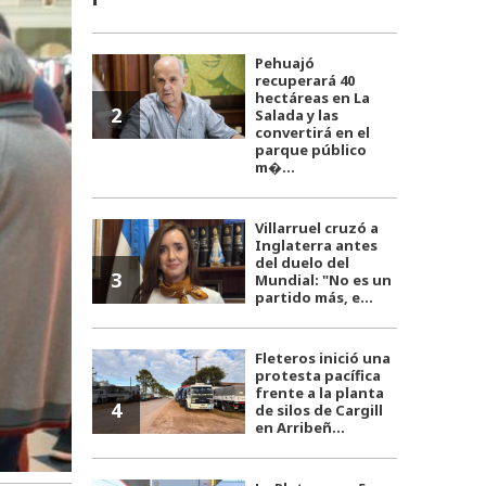
Pehuajó
recuperará 40
hectáreas en La
2
Salada y las
convertirá en el
parque público
m�...
Villarruel cruzó a
Inglaterra antes
del duelo del
3
Mundial: "No es un
partido más, e...
Fleteros inició una
protesta pacífica
frente a la planta
4
de silos de Cargill
en Arribeñ...