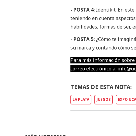
- POSTA 4:
Identikit. En este
teniendo en cuenta aspectos 
habilidades, formas de ser, e
- POSTA 5:
¿Cómo te imaginás
su marca y contando cómo se 
Para más información sobre l
correo electrónico a:
info@uc
TEMAS DE ESTA NOTA:
LA PLATA
JUEGOS
EXPO UCA