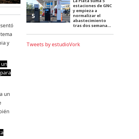
La Plata suma 5
estaciones de GNC
y empieza a
5
normalizar el
abastecimiento
esentó
tras dos semana...
istema
ia y
Tweets by estudioVork
 un
 para
 a un
e
bién
ca