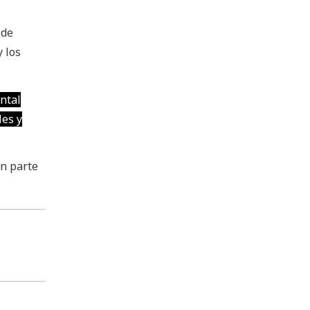
 de
y los
ntal
les y
on parte