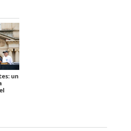
es: un
a
el