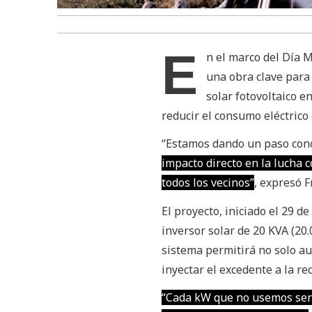
E
n el marco del Día 
una obra clave para 
solar fotovoltaico e
reducir el consumo eléctrico
“Estamos dando un paso conc
impacto directo en la lucha 
todos los vecinos”
, expresó F
El proyecto, iniciado el 29 d
inversor solar de 20 KVA (20
sistema permitirá no solo au
inyectar el excedente a la r
“Cada kW que no usemos será 