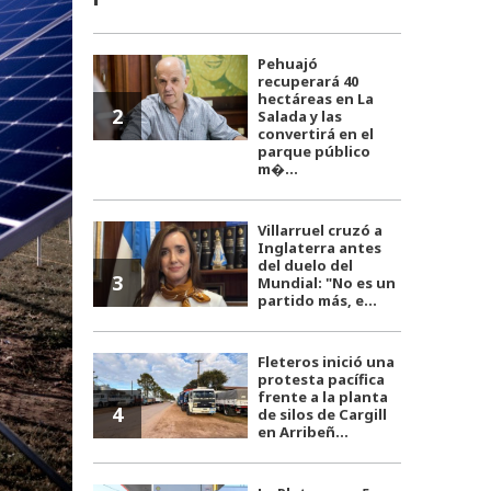
Pehuajó
recuperará 40
hectáreas en La
2
Salada y las
convertirá en el
parque público
m�...
Villarruel cruzó a
Inglaterra antes
del duelo del
3
Mundial: "No es un
partido más, e...
Fleteros inició una
protesta pacífica
frente a la planta
4
de silos de Cargill
en Arribeñ...