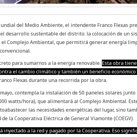
Mundial del Medio Ambiente, el intendente Franco Flexas pr
el desarrollo sustentable del distrito: la colocación de un s
n el Complejo Ambiental, que permitirá generar energía limp
 convencional.
reto para sumarnos a la energía renovable.
Esta obra tiene
contra el cambio climático y también un beneficio económico
ranco Flexas durante una recorrida por la obra.
e mayo, contempla la instalación de 50 paneles solares junto
.000 watts/hora), que alimentará al Complejo Ambiental. Est
toabastecer las necesidades energéticas del lugar, sino tam
ed de la Cooperativa Eléctrica de General Viamonte (COEGV).
inyectado a la red y pagado por la Cooperativa. Eso signifi