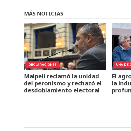
MÁS NOTICIAS
DECLARACIONES
UNA DE 
Malpeli reclamó la unidad
El agr
del peronismo y rechazó el
la ind
desdoblamiento electoral
profun