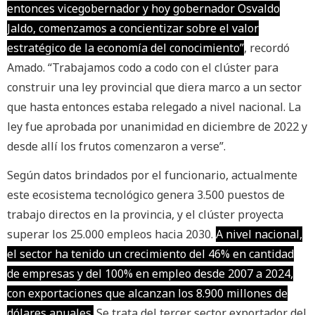
entonces vicegobernador y hoy gobernador Osvaldo
Jaldo, comenzamos a concientizar sobre el valor
estratégico de la economía del conocimiento”
, recordó
Amado. “Trabajamos codo a codo con el clúster para
construir una ley provincial que diera marco a un sector
que hasta entonces estaba relegado a nivel nacional. La
ley fue aprobada por unanimidad en diciembre de 2022 y
desde allí los frutos comenzaron a verse”.
Según datos brindados por el funcionario, actualmente
este ecosistema tecnológico genera 3.500 puestos de
trabajo directos en la provincia, y el clúster proyecta
superar los 25.000 empleos hacia 2030.
A nivel nacional,
el sector ha tenido un crecimiento del 46% en cantidad
de empresas y del 100% en empleo desde 2007 a 2024,
con exportaciones que alcanzan los 8.900 millones de
dólares anuales.
Se trata del tercer sector exportador del