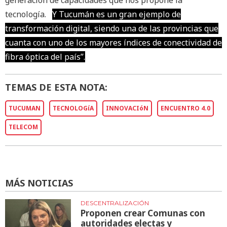
generación de capacidades que nos propone la
tecnología.
Y Tucumán es un gran ejemplo de
transformación digital, siendo una de las provincias que
cuanta con uno de los mayores índices de conectividad de
fibra óptica del país”.
TEMAS DE ESTA NOTA:
TUCUMAN
TECNOLOGíA
INNOVACIóN
ENCUENTRO 4.0
TELECOM
MÁS NOTICIAS
DESCENTRALIZACIÓN
Proponen crear Comunas con
autoridades electas y