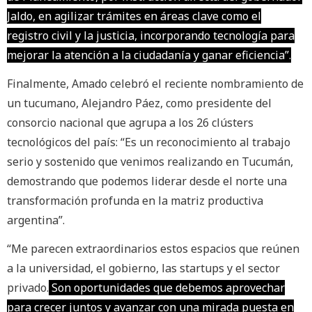
Jaldo, en agilizar trámites en áreas clave como el
registro civil y la justicia, incorporando tecnología para
mejorar la atención a la ciudadanía y ganar eficiencia”.
Finalmente, Amado celebró el reciente nombramiento de
un tucumano, Alejandro Páez, como presidente del
consorcio nacional que agrupa a los 26 clústers
tecnológicos del país: “Es un reconocimiento al trabajo
serio y sostenido que venimos realizando en Tucumán,
demostrando que podemos liderar desde el norte una
transformación profunda en la matriz productiva
argentina”.
“Me parecen extraordinarios estos espacios que reúnen
a la universidad, el gobierno, las startups y el sector
privado.
Son oportunidades que debemos aprovechar
para crecer juntos y avanzar con una mirada puesta en