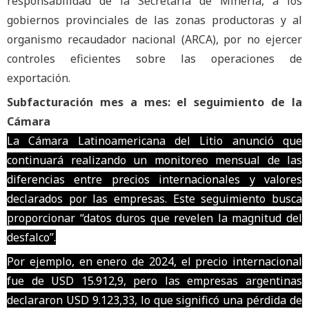
responsabilidad de la Secretaría de Minería, a los
gobiernos provinciales de las zonas productoras y al
organismo recaudador nacional (ARCA), por no ejercer
controles eficientes sobre las operaciones de
exportación.
Subfacturación mes a mes: el seguimiento de la
Cámara
La Cámara Latinoamericana del Litio anunció que
continuará realizando un monitoreo mensual de las
diferencias entre precios internacionales y valores
declarados por las empresas. Este seguimiento busca
proporcionar “datos duros que revelen la magnitud del
desfalco”.
Por ejemplo, en enero de 2024, el precio internacional
fue de USD 15.912,9, pero las empresas argentinas
declararon USD 9.123,33, lo que significó una pérdida de