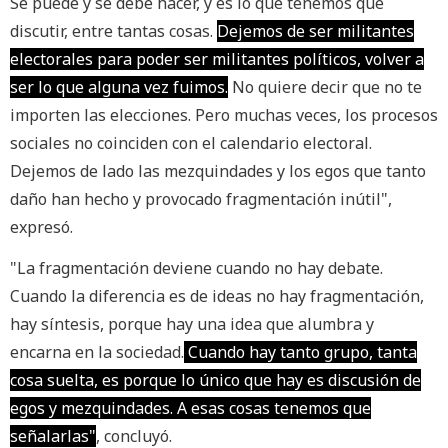
Se puede y se debe hacer, y es lo que tenemos que
discutir, entre tantas cosas.
Dejemos de ser militantes
electorales para poder ser militantes políticos, volver a
ser lo que alguna vez fuimos.
No quiere decir que no te
importen las elecciones. Pero muchas veces, los procesos
sociales no coinciden con el calendario electoral.
Dejemos de lado las mezquindades y los egos que tanto
daño han hecho y provocado fragmentación inútil",
expresó.
"La fragmentación deviene cuando no hay debate.
Cuando la diferencia es de ideas no hay fragmentación,
hay síntesis, porque hay una idea que alumbra y
encarna en la sociedad.
Cuando hay tanto grupo, tanta
cosa suelta, es porque lo único que hay es discusión de
egos y mezquindades. A esas cosas tenemos que
señalarlas"
, concluyó.