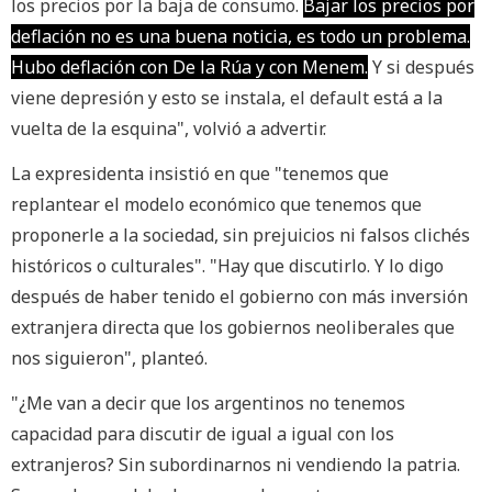
los precios por la baja de consumo.
Bajar los precios por
deflación no es una buena noticia, es todo un problema.
Hubo deflación con De la Rúa y con Menem.
Y si después
viene depresión y esto se instala, el default está a la
vuelta de la esquina", volvió a advertir.
La expresidenta insistió en que "tenemos que
replantear el modelo económico que tenemos que
proponerle a la sociedad, sin prejuicios ni falsos clichés
históricos o culturales". "Hay que discutirlo. Y lo digo
después de haber tenido el gobierno con más inversión
extranjera directa que los gobiernos neoliberales que
nos siguieron", planteó.
"¿Me van a decir que los argentinos no tenemos
capacidad para discutir de igual a igual con los
extranjeros? Sin subordinarnos ni vendiendo la patria.