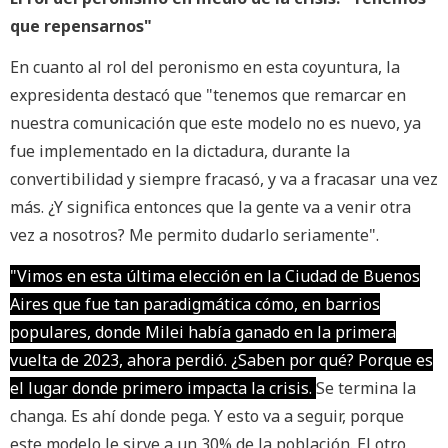
que repensarnos"
En cuanto al rol del peronismo en esta coyuntura, la
expresidenta destacó que "tenemos que remarcar en
nuestra comunicación que este modelo no es nuevo, ya
fue implementado en la dictadura, durante la
convertibilidad y siempre fracasó, y va a fracasar una vez
más. ¿Y significa entonces que la gente va a venir otra
vez a nosotros? Me permito dudarlo seriamente".
"Vimos en esta última elección en la Ciudad de Buenos
Aires que fue tan paradigmática cómo, en barrios
populares, donde Milei había ganado en la primera
vuelta de 2023, ahora perdió. ¿Saben por qué? Porque es
el lugar donde primero impacta la crisis.
Se termina la
changa. Es ahí donde pega. Y esto va a seguir, porque
este modelo le sirve a un 30% de la población. El otro