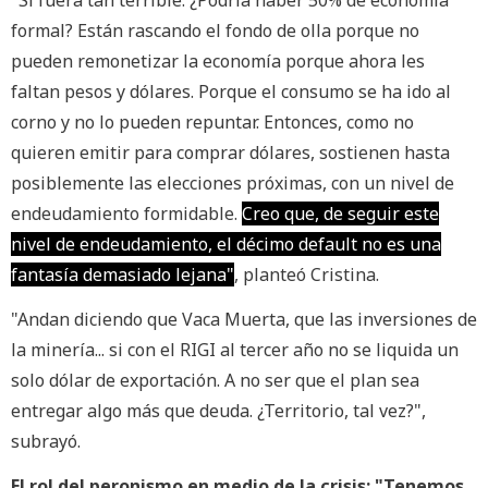
"Si fuera tan terrible. ¿Podría haber 50% de economía
formal? Están rascando el fondo de olla porque no
pueden remonetizar la economía porque ahora les
faltan pesos y dólares. Porque el consumo se ha ido al
corno y no lo pueden repuntar. Entonces, como no
quieren emitir para comprar dólares, sostienen hasta
posiblemente las elecciones próximas, con un nivel de
endeudamiento formidable.
Creo que, de seguir este
nivel de endeudamiento, el décimo default no es una
fantasía demasiado lejana"
, planteó Cristina.
"Andan diciendo que Vaca Muerta, que las inversiones de
la minería... si con el RIGI al tercer año no se liquida un
solo dólar de exportación. A no ser que el plan sea
entregar algo más que deuda. ¿Territorio, tal vez?",
subrayó.
El rol del peronismo en medio de la crisis: "Tenemos