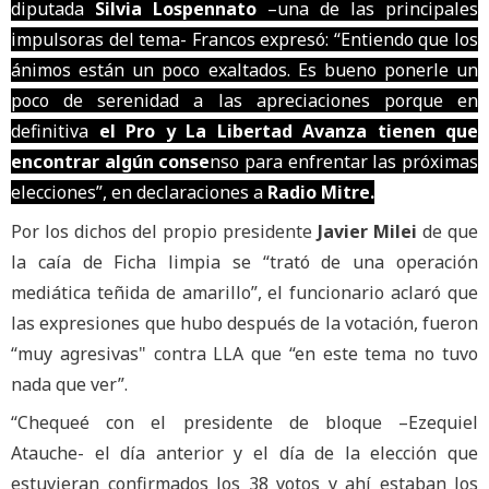
diputada
Silvia Lospennato
–una de las principales
impulsoras del tema- Francos expresó: “Entiendo que los
ánimos están un poco exaltados. Es bueno ponerle un
poco de serenidad a las apreciaciones porque en
definitiva
el Pro y La Libertad Avanza tienen que
encontrar algún conse
nso para enfrentar las próximas
elecciones”, en declaraciones a
Radio Mitre.
Por los dichos del propio presidente
Javier Milei
de que
la caía de Ficha limpia se “trató de una operación
mediática teñida de amarillo”, el funcionario aclaró que
las expresiones que hubo después de la votación, fueron
“muy agresivas" contra LLA que “en este tema no tuvo
nada que ver”.
“Chequeé con el presidente de bloque –Ezequiel
Atauche- el día anterior y el día de la elección que
estuvieran confirmados los 38 votos y ahí estaban los