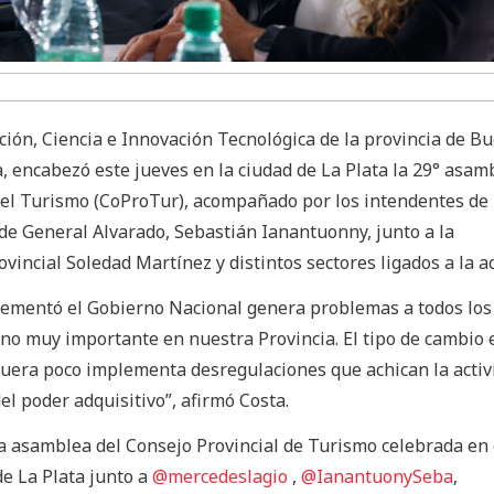
ción, Ciencia e Innovación Tecnológica de la provincia de B
, encabezó este jueves en la ciudad de La Plata la 29° asam
del Turismo (CoProTur), acompañado por los intendentes de
 de General Alvarado, Sebastián Ianantuonny, junto a la
incial Soledad Martínez y distintos sectores ligados a la ac
ementó el Gobierno Nacional genera problemas a todos los
uno muy importante en nuestra Provincia. El tipo de cambio 
fuera poco implementa desregulaciones que achican la activ
el poder adquisitivo”, afirmó Costa.
la asamblea del Consejo Provincial de Turismo celebrada en 
de La Plata junto a
@mercedeslagio
,
@IanantuonySeba
,