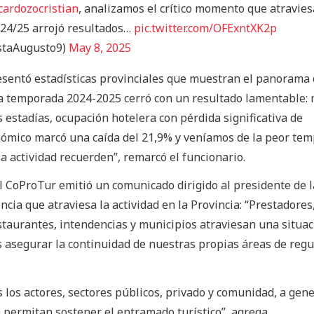
ardozocristian
, analizamos el crítico momento que atravies
024/25 arrojó resultados…
pic.twitter.com/OFExntXK2p
staAugusto9)
May 8, 2025
esentó estadísticas provinciales que muestran el panorama 
“La temporada 2024-2025 cerró con un resultado lamentable:
 estadías, ocupación hotelera con pérdida significativa de
onómico marcó una caída del 21,9% y veníamos de la peor te
a actividad recuerden”, remarcó el funcionario.
 el CoProTur emitió un comunicado dirigido al presidente de 
cia que atraviesa la actividad en la Provincia: “Prestadores,
staurantes, intendencias y municipios atraviesan una situac
os asegurar la continuidad de nuestras propias áreas de regu
s los actores, sectores públicos, privado y comunidad, a gen
 permitan sostener el entramado turístico”, agrega.