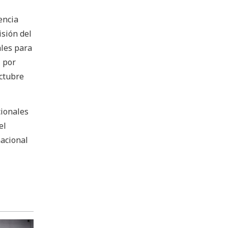
encia
isión del
ales para
, por
octubre
cionales
el
nacional