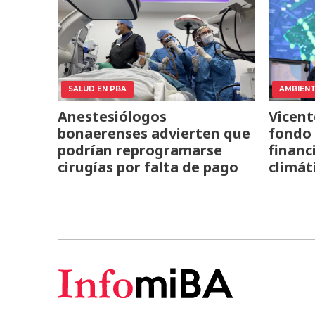
SALUD EN PBA
AMBIEN
Anestesiólogos
Vicent
bonaerenses advierten que
fondo 
podrían reprogramarse
financ
cirugías por falta de pago
climát