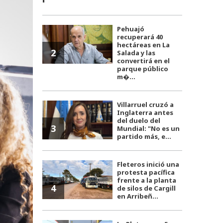
Pehuajó
recuperará 40
hectáreas en La
2
Salada y las
convertirá en el
parque público
m�...
Villarruel cruzó a
Inglaterra antes
del duelo del
3
Mundial: "No es un
partido más, e...
Fleteros inició una
protesta pacífica
frente a la planta
4
de silos de Cargill
en Arribeñ...