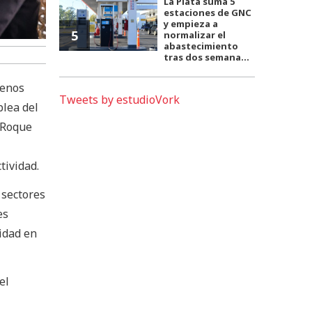
La Plata suma 5
estaciones de GNC
y empieza a
5
normalizar el
abastecimiento
tras dos semana...
uenos
Tweets by estudioVork
blea del
 Roque
tividad.
 sectores
es
idad en
el