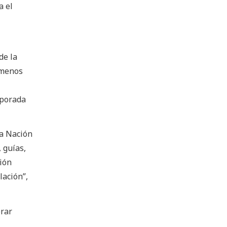
a el
de la
 menos
mporada
la Nación
 guías,
ión
lación”,
erar