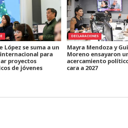
TE
DECLARACIONES
e López se suma a un
Mayra Mendoza y Gui
internacional para
Moreno ensayaron u
iar proyectos
acercamiento polític
icos de jóvenes
cara a 2027