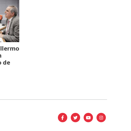
llermo
n
o de