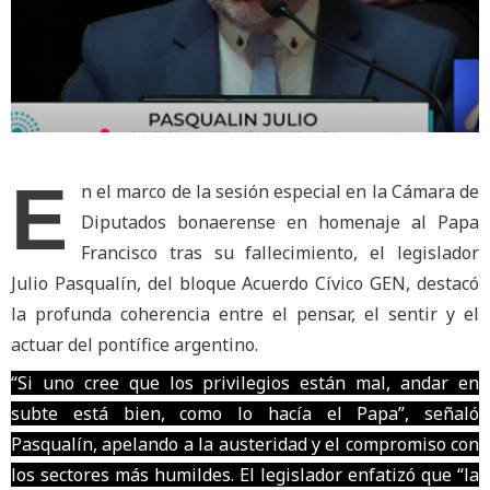
E
n el marco de la sesión especial en la Cámara de
Diputados bonaerense en homenaje al Papa
Francisco tras su fallecimiento, el legislador
Julio Pasqualín, del bloque Acuerdo Cívico GEN, destacó
la profunda coherencia entre el pensar, el sentir y el
actuar del pontífice argentino.
“Si uno cree que los privilegios están mal, andar en
subte está bien, como lo hacía el Papa”, señaló
Pasqualín, apelando a la austeridad y el compromiso con
los sectores más humildes. El legislador enfatizó que “la