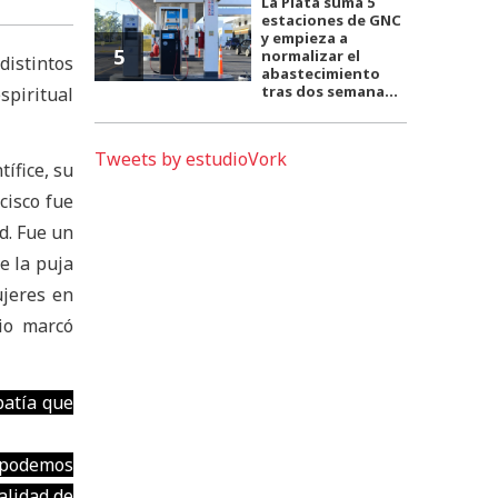
La Plata suma 5
estaciones de GNC
y empieza a
5
normalizar el
distintos
abastecimiento
tras dos semana...
spiritual
Tweets by estudioVork
ífice, su
cisco fue
d. Fue un
e la puja
ujeres en
io marcó
patía que
 podemos
alidad de