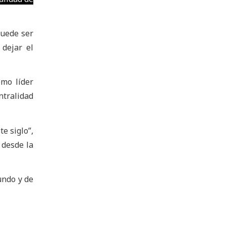
Puede ser
 dejar el
mo líder
tralidad
e siglo”,
 desde la
undo y de