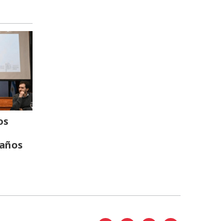
os
 años