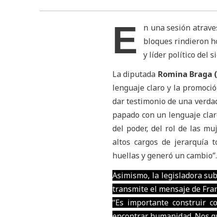
E
n una sesión atrave
bloques rindieron h
y líder político del si
La diputada
Romina Braga (
lenguaje claro y la promoció
dar testimonio de una verdad
papado con un lenguaje claro
del poder, del rol de las m
altos cargos de jerarquía 
huellas y generó un cambio”.
Asimismo, la legisladora sub
transmite el mensaje de Fran
“Es importante construir 
encontrar humanidad. Nos qu