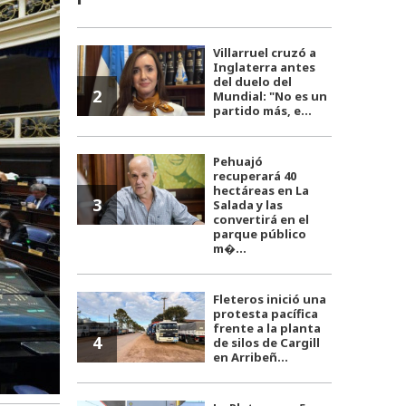
Villarruel cruzó a
Inglaterra antes
del duelo del
2
Mundial: "No es un
partido más, e...
Pehuajó
recuperará 40
hectáreas en La
3
Salada y las
convertirá en el
parque público
m�...
Fleteros inició una
protesta pacífica
frente a la planta
4
de silos de Cargill
en Arribeñ...