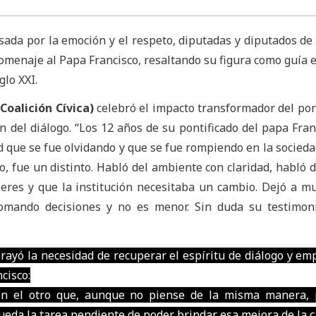
sada por la emoción y el respeto, diputadas y diputados de 
omenaje al Papa Francisco, resaltando su figura como guía e
glo XXI.
Coalición Cívica)
celebró el impacto transformador del pont
n del diálogo. “Los 12 años de su pontificado del papa Fran
 que se fue olvidando y que se fue rompiendo en la socieda
, fue un distinto. Habló del ambiente con claridad, habló d
ujeres y que la institución necesitaba un cambio. Dejó a m
tomando decisiones y no es menor. Sin duda su testimon
rayó la necesidad de recuperar el espíritu de diálogo y em
cisco:
con el otro que, aunque no piense de la misma manera,
eda la tarea pendiente de poder brindar esa mejora de la c