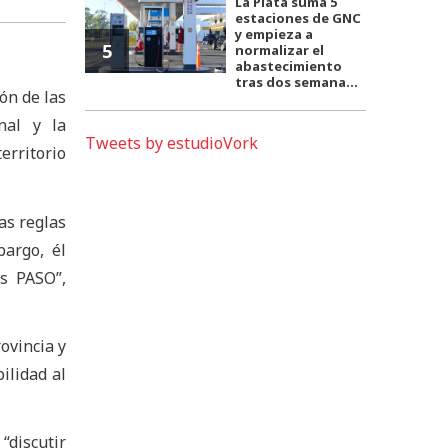
La Plata suma 5
estaciones de GNC
y empieza a
5
normalizar el
abastecimiento
tras dos semana...
ón de las
nal y la
Tweets by estudioVork
rritorio
as reglas
bargo, él
as PASO”,
rovincia y
ilidad al
“discutir