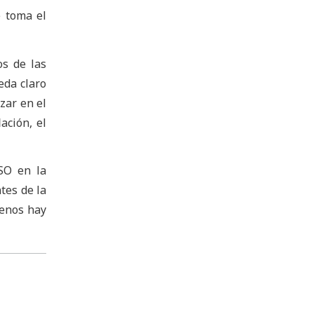
e toma el
os de las
eda claro
zar en el
ación, el
SO en la
tes de la
menos hay