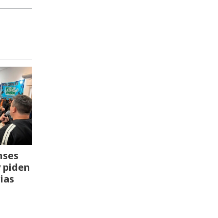
nses
y piden
ias