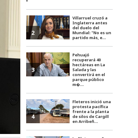
Villarruel cruzó a
Inglaterra antes
del duelo del
2
Mundial: "No es un
partido más, e...
Pehuajó
recuperará 40
hectáreas en La
3
Salada y las
convertirá en el
parque público
m�...
Fleteros inició una
protesta pacífica
frente a la planta
4
de silos de Cargill
en Arribeñ...