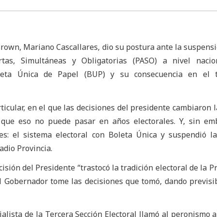
rown, Mariano Cascallares, dio su postura ante la suspensi
ertas, Simultáneas y Obligatorias (PASO) a nivel nacio
leta Única de Papel (BUP) y su consecuencia en el te
ticular, en el que las decisiones del presidente cambiaron l
e que eso no puede pasar en años electorales. Y, sin em
es: el sistema electoral con Boleta Única y suspendió l
adio Provincia.
cisión del Presidente “trastocó la tradición electoral de la P
l Gobernador tome las decisiones que tomó, dando previsib
ialista de la Tercera Sección Electoral llamó al peronismo a 