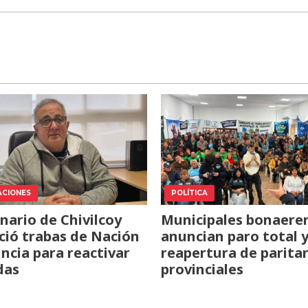
ACIONES
POLÍTICA
nario de Chivilcoy
Municipales bonaere
ió trabas de Nación
anuncian paro total 
incia para reactivar
reapertura de paritar
das
provinciales