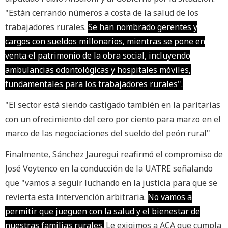
"Están cerrando números a costa de la salud de los
trabajadores rurales.
Se han nombrado gerentes y
cargos con sueldos millonarios, mientras se pone en
venta el patrimonio de la obra social, incluyendo
ambulancias odontológicas y hospitales móviles,
fundamentales para los trabajadores rurales".
"El sector está siendo castigado también en la paritarias
con un ofrecimiento del cero por ciento para marzo en el
marco de las negociaciones del sueldo del peón rural"
Finalmente, Sánchez Jauregui reafirmó el compromiso de
José Voytenco en la conducción de la UATRE señalando
que "vamos a seguir luchando en la justicia para que se
revierta esta intervención arbitraria.
No vamos a
permitir que jueguen con la salud y el bienestar de
nuestras familias rurales.
Le exigimos a ACA que cumpla