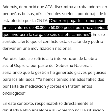
Además, denunció que ACA discrimina a trabajadores en
pequeñas bolsas, ofreciéndoles sueldos por debajo de lo
establecido por la CNTA:
"Quieren pagarles como peón
único, valores de 40.000 o 60.000 pesos por una actividad
que involucra la carga de seis o siete camiones"
. En ese
sentido, alertó que el conflicto está escalando y podría
derivar en una movilización nacional.
Por otro lado, se refirió a la intervención de la obra
social Osprera por parte del Gobierno Nacional,
señalando que la gestión ha generado graves perjuicios
para los afiliados: "Ya hemos tenido afiliados fallecidos
por falta de medicación y cortes en tratamientos
oncológicos".
En este contexto, responsabilizó directamente al
diputado Pablo Ansaloni y al Gobierno por la situación: