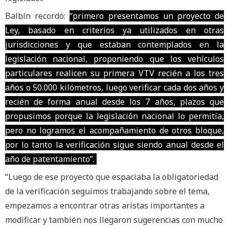
Balbín recordó:
“primero presentamos un proyecto de
Ley, basado en criterios ya utilizados en otras
jurisdicciones y que estaban contemplados en la
legislación nacional, proponiendo que los vehículos
particulares realicen su primera VTV recién a los tres
años o 50.000 kilómetros, luego verificar cada dos años y
recién de forma anual desde los 7 años, plazos que
propusimos porque la legislación nacional lo permitía,
pero no logramos el acompañamiento de otros bloque,
por lo tanto la verificación sigue siendo anual desde el
año de patentamiento”.
“Luego de ese proyecto que espaciaba la obligatoriedad
de la verificación seguimos trabajando sobre el tema,
empezamos a encontrar otras aristas importantes a
modificar y también nos llegaron sugerencias con mucho