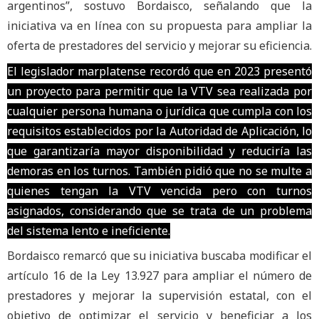
argentinos”, sostuvo Bordaisco, señalando que la
iniciativa va en línea con su propuesta para ampliar la
oferta de prestadores del servicio y mejorar su eficiencia.
El legislador marplatense recordó que en 2023 presentó
un proyecto para permitir que la VTV sea realizada por
cualquier persona humana o jurídica que cumpla con los
requisitos establecidos por la Autoridad de Aplicación, lo
que garantizaría mayor disponibilidad y reduciría las
demoras en los turnos. También pidió que no se multe a
quienes tengan la VTV vencida pero con turnos
asignados, considerando que se trata de un problema
del sistema lento e ineficiente.
Bordaisco remarcó que su iniciativa buscaba modificar el
artículo 16 de la Ley 13.927 para ampliar el número de
prestadores y mejorar la supervisión estatal, con el
objetivo de optimizar el servicio y beneficiar a los