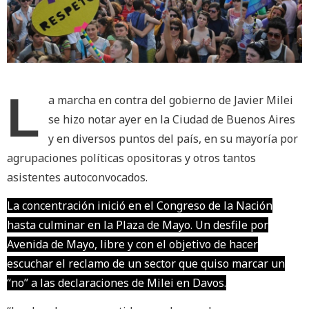
L
a marcha en contra del gobierno de Javier Milei
se hizo notar ayer en la Ciudad de Buenos Aires
y en diversos puntos del país, en su mayoría por
agrupaciones políticas opositoras y otros tantos
asistentes autoconvocados.
La concentración inició en el Congreso de la Nación
hasta culminar en la Plaza de Mayo. Un desfile por
Avenida de Mayo, libre y con el objetivo de hacer
escuchar el reclamo de un sector que quiso marcar un
“no” a las declaraciones de Milei en Davos.