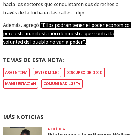
hacia los sectores que conquistaron sus derechos a
través de la lucha en las calles”, dijo.
Además, agregó:
“Ellos podrán tener el poder económico,
pero esta manifestación demuestra que contra la
voluntad del pueblo no van a poder”.
TEMAS DE ESTA NOTA:
ARGENTINA
JAVIER MILEI
DISCURSO DE ODIO
MANIFESTACIóN
COMUNIDAD LGBT+
MÁS NOTICIAS
POLÍTICA
Pila le gana a la inflación: Walker