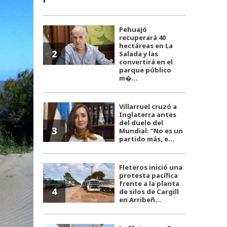
Pehuajó
recuperará 40
hectáreas en La
2
Salada y las
convertirá en el
parque público
m�...
Villarruel cruzó a
Inglaterra antes
del duelo del
3
Mundial: "No es un
partido más, e...
Fleteros inició una
protesta pacífica
frente a la planta
4
de silos de Cargill
en Arribeñ...