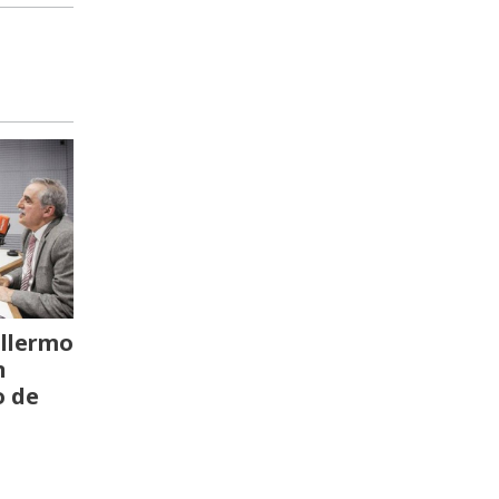
llermo
n
o de