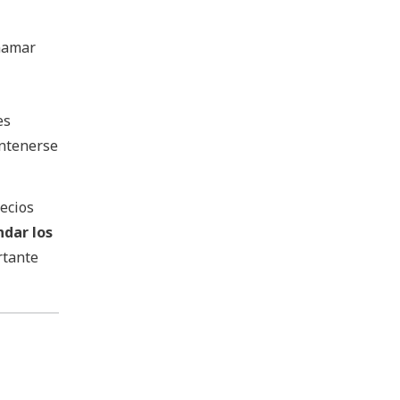
inamar
es
antenerse
recios
ndar los
rtante