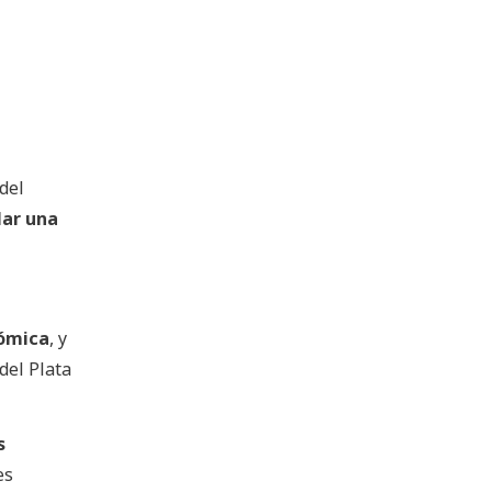
del
lar una
nómica
, y
del Plata
s
es