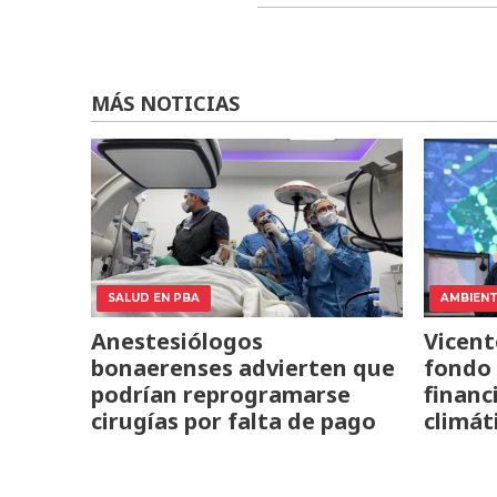
MÁS NOTICIAS
SALUD EN PBA
AMBIEN
Anestesiólogos
Vicent
bonaerenses advierten que
fondo 
podrían reprogramarse
financ
cirugías por falta de pago
climát