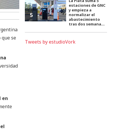
La Plata suma 5
estaciones de GNC
y empieza a
5
normalizar el
abastecimiento
tras dos semana...
rgentina
o que se
Tweets by estudioVork
una
versidad
l en
amente
el