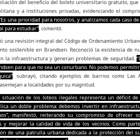
liación del beneficio del boleto universitario gratuito, que
litana y a instituciones privadas, evidenciando el compr
“Es una prioridad para nosotros, y analizamos cada caso de
al para estudiar”
, comentó.
ció una revisión integral del Código de Ordenamiento Urba
ento sostenible en Brandsen. Reconoció la existencia de 
an la infraestructura y generan problemas de seguridad.
“
andsen para que no sea un conurbano. No podemos permitir
uica”
, subrayó, citando ejemplos de barrios como Las A
 asemejan a localidades por su magnitud.
a situación de los loteos ilegales representa un déficit de
plica un doble problema: debemos invertir en infraestructu
nos”, manifestó, reiterando su compromiso de ofrecer s
s y mejorar la calidad de vida de los vecinos. Como part
ión de una patrulla urbana dedicada a la protección del su