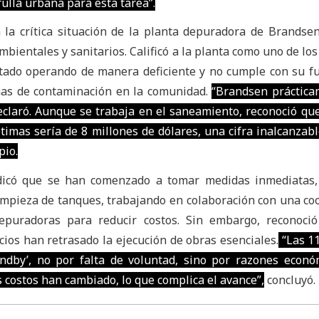
ulla urbana para esta tarea”.
 a la crítica situación de la planta depuradora de Brandse
mbientales y sanitarios. Calificó a la planta como uno de lo
tado operando de manera deficiente y no cumple con su fu
as de contaminación en la comunidad.
“Brandsen práctica
eclaró. Aunque se trabaja en el saneamiento, reconoció que
timas sería de 8 millones de dólares, una cifra inalcanzabl
pio.
indicó que se han comenzado a tomar medidas inmediatas
impieza de tanques, trabajando en colaboración con una co
epuradoras para reducir costos. Sin embargo, reconoció
ios han retrasado la ejecución de obras esenciales.
“Las 1
ndby’, no por falta de voluntad, sino por razones econó
 costos han cambiado, lo que complica el avance”,
concluyó.