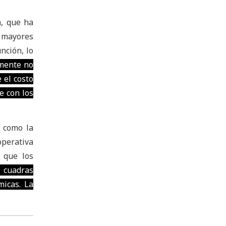
n, que ha
s mayores
nción, lo
mente no
 el costo
e con los
, como la
operativa
 que los
1 cuadras
micas. La