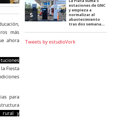
La Plata suma 5
estaciones de GNC
y empieza a
5
normalizar el
abastecimiento
ducación,
tras dos semana...
ogros más
que ahora
Tweets by estudioVork
ituciones
 la Fiesta
ndiciones
ias para
structura
 rural y