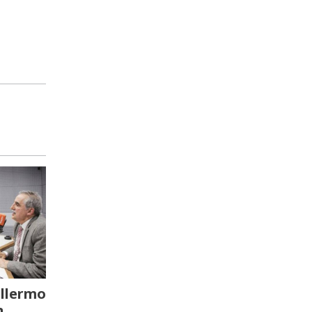
llermo
n