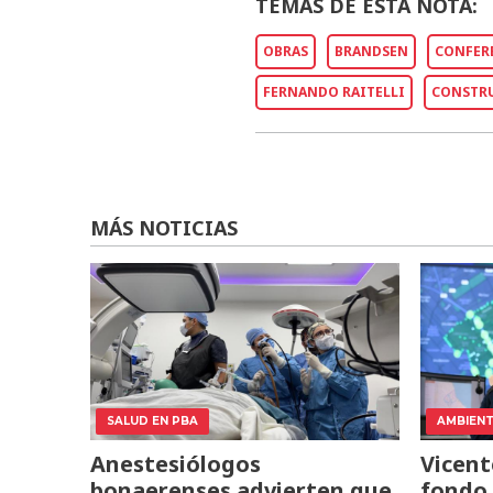
TEMAS DE ESTA NOTA:
OBRAS
BRANDSEN
CONFERE
FERNANDO RAITELLI
CONSTRU
MÁS NOTICIAS
SALUD EN PBA
AMBIEN
Anestesiólogos
Vicent
bonaerenses advierten que
fondo 