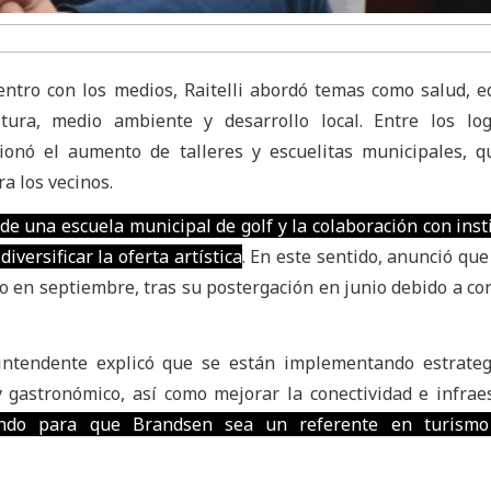
ntro con los medios, Raitelli abordó temas como salud, e
ultura, medio ambiente y desarrollo local. Entre los l
ncionó el aumento de talleres y escuelitas municipales, 
a los vecinos.
 de una escuela municipal de golf y la colaboración con inst
iversificar la oferta artística
. En este sentido, anunció que
bo en septiembre, tras su postergación en junio debido a co
intendente explicó que se están implementando estrateg
y gastronómico, así como mejorar la conectividad e infrae
ando para que Brandsen sea un referente en turismo