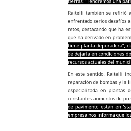
tierras: “Tendremos una patr
Raitelli también se refirió
enfrentado serios desafíos a
retos, destacando que ha es
que ha derivado en problem
tiene planta depuradora”, d
de dejarla en condiciones óp
recursos actuales del munici
En este sentido, Raitelli 
reparación de bombas y la l
especializada en plantas d
constantes aumentos de prec
de pavimento están en ‘sta
empresa nos informa que los