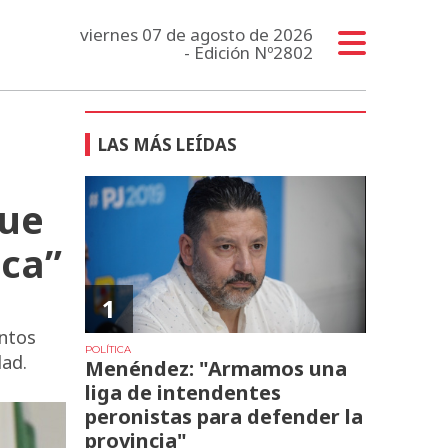
viernes 07 de agosto de 2026
- Edición Nº2802
LAS MÁS LEÍDAS
que
ica”
1
untos
POLÍTICA
dad.
Menéndez: "Armamos una
liga de intendentes
peronistas para defender la
provincia"