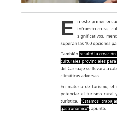
E
n este primer encue
infraestructura, c
significativos, me
superan las 100 opciones par
También
resaltó la creación
culturales provinciales para d
del Carruaje se llevará a ca
climáticas adversas.
En materia de turismo, el 
potenciar el turismo rural 
turística.
“Estamos trabaj
gastronómico”
, apuntó.