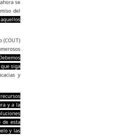
 ahora se
omiso del
 aquellos
no (COUT)
numerosos
Debemos
 que siga
cacias y
 recursos
ra y a la
oluciones
e de esta
elo y las