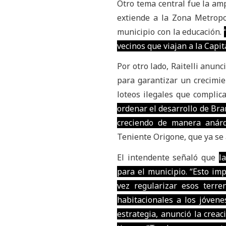
Otro tema central fue la amp
extiende a la Zona Metropo
municipio con la educación.
vecinos que viajan a la Capit
Por otro lado,
Raitelli anun
para garantizar un crecimi
loteos ilegales que complic
ordenar el desarrollo de Br
creciendo de manera anárq
Teniente Origone, que ya se
El intendente señaló que
l
para el municipio. “Esto im
vez regularizar esos terre
habitacionales a los jóvene
estrategia, anunció la creac