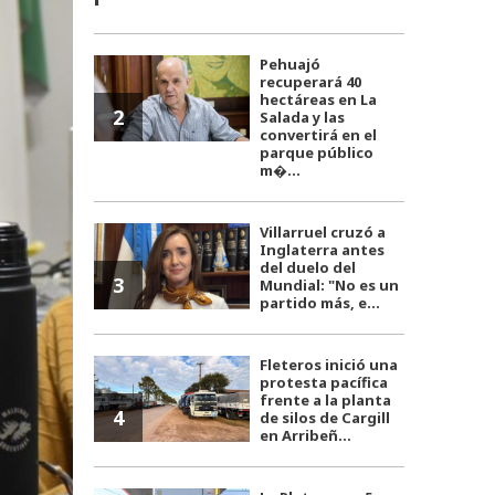
Pehuajó
recuperará 40
hectáreas en La
2
Salada y las
convertirá en el
parque público
m�...
Villarruel cruzó a
Inglaterra antes
del duelo del
3
Mundial: "No es un
partido más, e...
Fleteros inició una
protesta pacífica
frente a la planta
4
de silos de Cargill
en Arribeñ...