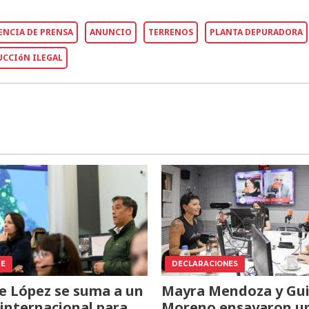
NCIA DE PRENSA
ANUNCIO
TERRENOS
PLANTA DEPURADORA
CCIóN ILEGAL
TE
DECLARACIONES
e López se suma a un
Mayra Mendoza y Gui
internacional para
Moreno ensayaron u