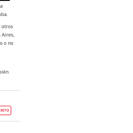
la
oba.
 otros
 Aires,
o o no
bién
ENTO