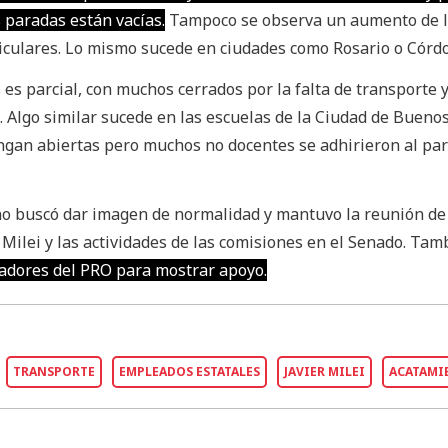
s paradas están vacías.
Tampoco se observa un aumento de 
ticulares. Lo mismo sucede en ciudades como Rosario o Córd
 es parcial, con muchos cerrados por la falta de transporte y
. Algo similar sucede en las escuelas de la Ciudad de Buenos
gan abiertas pero muchos no docentes se adhirieron al par
no buscó dar imagen de normalidad y mantuvo la reunión de
 Milei y las actividades de las comisiones en el Senado. Tam
sladores del PRO para mostrar apoyo.
TRANSPORTE
EMPLEADOS ESTATALES
JAVIER MILEI
ACATAMI