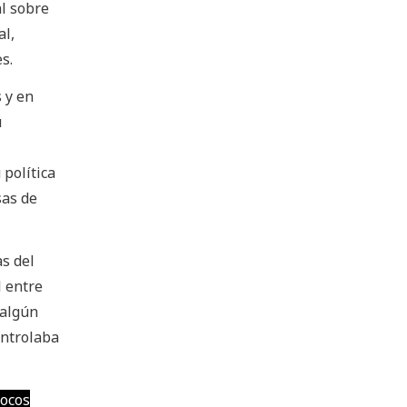
al sobre
al,
s.
 y en
u
 política
sas de
as del
l entre
 algún
ontrolaba
pocos