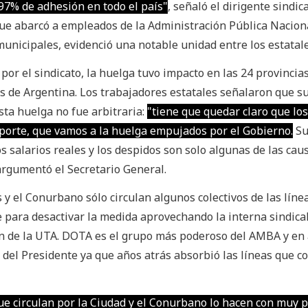
97% de adhesión en todo el país"
, señaló el dirigente sindic
que abarcó a empleados de la Administración Pública Nacion
municipales, evidenció una notable unidad entre los estatale
or el sindicato, la huelga tuvo impacto en las 24 provincias
s de Argentina. Los trabajadores estatales señalaron que s
sta huelga no fue arbitraria:
"tiene que quedar claro que los
porte, que vamos a la huelga empujados por el Gobierno.
Su
s salarios reales y los despidos son solo algunas de las cau
argumentó el Secretario General.
 y el Conurbano sólo circulan algunos colectivos de las líne
 para desactivar la medida aprovechando la interna sindica
ón de la UTA. DOTA es el grupo más poderoso del AMBA y en
del Presidente ya que años atrás absorbió las líneas que c
ue circulan por la Ciudad y el Conurbano lo hacen con muy 