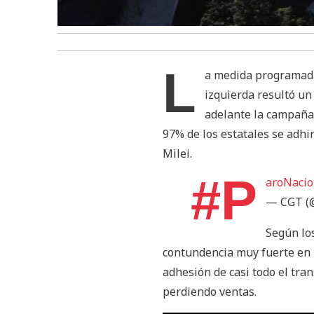
L
a medida programada 
izquierda resultó un 
adelante la campaña 
97% de los estatales se adhi
Milei.
#P
aroNacio
— CGT (@
Según los
contundencia muy fuerte en 
adhesión de casi todo el tra
perdiendo ventas.