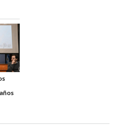
os
 años