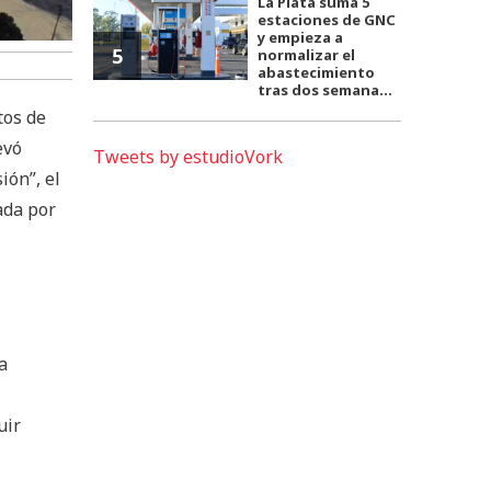
La Plata suma 5
estaciones de GNC
y empieza a
5
normalizar el
abastecimiento
tras dos semana...
tos de
evó
Tweets by estudioVork
ión”, el
ada por
a
uir