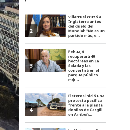
Villarruel cruzó a
Inglaterra antes
del duelo del
2
Mundial: "No es un
partido más, e...
Pehuajó
recuperará 40
hectáreas en La
3
Salada y las
convertirá en el
parque público
m�...
Fleteros inició una
protesta pacífica
frente a la planta
4
de silos de Cargill
en Arribeñ...