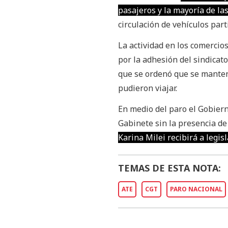
pasajeros y la mayoría de la
circulación de vehículos par
La actividad en los comercios
por la adhesión del sindicato
que se ordenó que se manten
pudieron viajar.
En medio del paro el Gobier
Gabinete sin la presencia de
Karina Milei recibirá a legi
TEMAS DE ESTA NOTA:
ATE
CGT
PARO NACIONAL