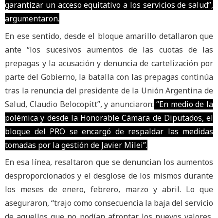
garantizar un acceso equitativo a los servicios de salud”,
argumentaron.
En ese sentido, desde el bloque amarillo detallaron que
ante “los sucesivos aumentos de las cuotas de las
prepagas y la acusación y denuncia de cartelización por
parte del Gobierno, la batalla con las prepagas continúa
tras la renuncia del presidente de la Unión Argentina de
Salud, Claudio Belocopitt”, y anunciaron:
“En medio de la
polémica y desde la Honorable Cámara de Diputados, el
bloque del PRO se encargó de respaldar las medidas
tomadas por la gestión de Javier Milei”.
En esa línea, resaltaron que se denuncian los aumentos
desproporcionados y el desglose de los mismos durante
los meses de enero, febrero, marzo y abril. Lo que
aseguraron, “trajo como consecuencia la baja del servicio
de aquellos que no podían afrontar los nuevos valores,