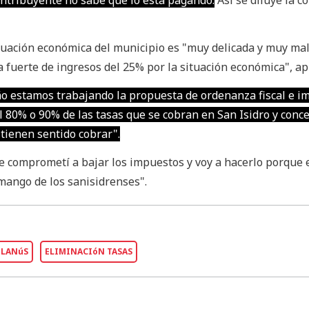
ntribuyente no sabe que lo está pagando.
Así se diluye la c
tuación económica del municipio es "muy delicada y muy mal
 fuerte de ingresos del 25% por la situación económica", ap
ño estamos trabajando la propuesta de ordenanza fiscal e im
l 80% o 90% de las tasas que se cobran en San Isidro y conc
 tienen sentido cobrar".
me comprometí a bajar los impuestos y voy a hacerlo porque 
mango de los sanisidrenses".
 LANúS
ELIMINACIóN TASAS