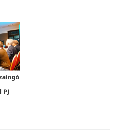
zaingó
l PJ