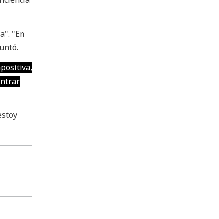
onciencia
a". "En
untó.
positiva,
entrar
estoy