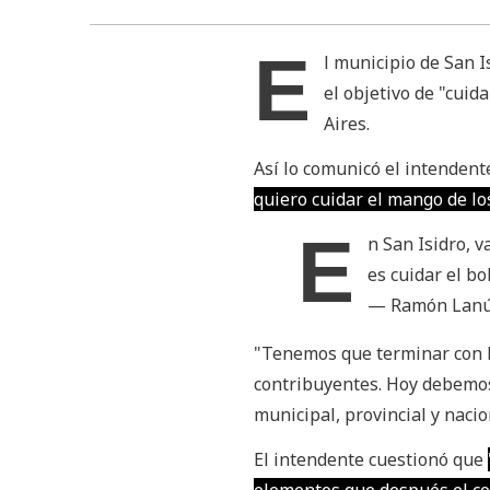
E
l municipio de San I
el objetivo de "cuid
Aires.
Así lo comunicó el intenden
quiero cuidar el mango de lo
E
n San Isidro, 
es cuidar el bo
— Ramón Lan
"Tenemos que terminar con l
contribuyentes. Hoy debemos 
municipal, provincial y nacio
El intendente cuestionó que