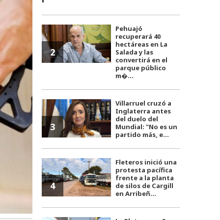
Pehuajó
recuperará 40
hectáreas en La
2
Salada y las
convertirá en el
parque público
m�...
Villarruel cruzó a
Inglaterra antes
del duelo del
3
Mundial: "No es un
partido más, e...
Fleteros inició una
protesta pacífica
frente a la planta
4
de silos de Cargill
en Arribeñ...