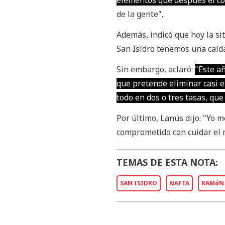
elementos que después el co
de la gente".
Además, indicó que hoy la si
San Isidro tenemos una caída
Sin embargo, aclaró:
"Este a
que pretende eliminar casi e
todo en dos o tres tasas, que
Por último, Lanús dijo: "Yo 
comprometido con cuidar el 
TEMAS DE ESTA NOTA:
SAN ISIDRO
NAFTA
RAMóN