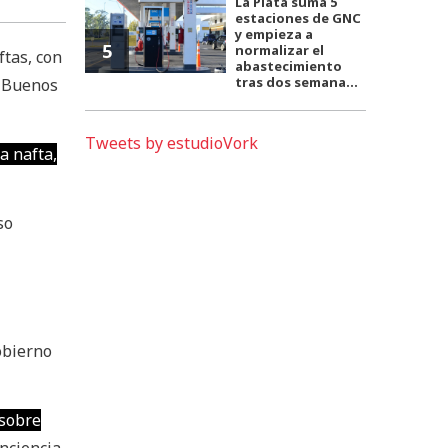
La Plata suma 5
estaciones de GNC
y empieza a
5
normalizar el
ftas, con
abastecimiento
tras dos semana...
n Buenos
Tweets by estudioVork
a nafta,
so
obierno
 sobre