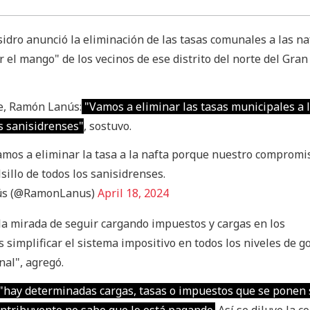
sidro anunció la eliminación de las tasas comunales a las na
ar el mango" de los vecinos de ese distrito del norte del Gra
te, Ramón Lanús:
"Vamos a eliminar las tasas municipales a l
s sanisidrenses"
, sostuvo.
vamos a eliminar la tasa a la nafta porque nuestro compromi
lsillo de todos los sanisidrenses.
ús (@RamonLanus)
April 18, 2024
a mirada de seguir cargando impuestos y cargas en los
simplificar el sistema impositivo en todos los niveles de g
nal", agregó.
"hay determinadas cargas, tasas o impuestos que se ponen