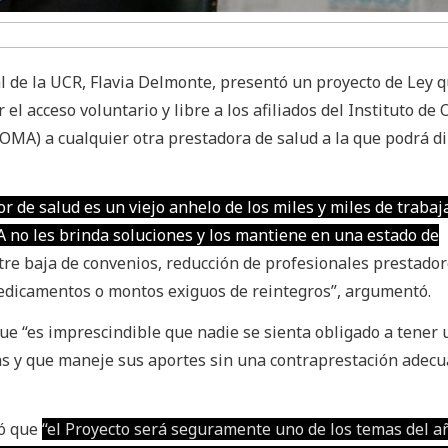
l de la UCR, Flavia Delmonte, presentó un proyecto de Ley q
 el acceso voluntario y libre a los afiliados del Instituto de
IOMA) a cualquier otra prestadora de salud a la que podrá di
or de salud es un viejo anhelo de los miles y miles de traba
no les brinda soluciones y los mantiene en una estado de
ntre baja de convenios, reducción de profesionales prestador
edicamentos o montos exiguos de reintegros”, argumentó.
que “es imprescindible que nadie se sienta obligado a tener
as y que maneje sus aportes sin una contraprestación adecu
có que
“el Proyecto será seguramente uno de los temas del a