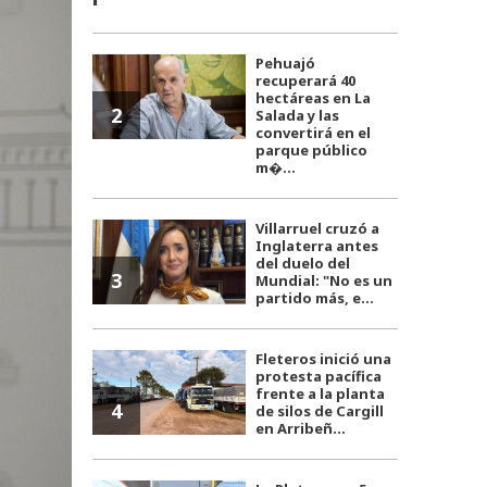
Pehuajó
recuperará 40
hectáreas en La
2
Salada y las
convertirá en el
parque público
m�...
Villarruel cruzó a
Inglaterra antes
del duelo del
3
Mundial: "No es un
partido más, e...
Fleteros inició una
protesta pacífica
frente a la planta
4
de silos de Cargill
en Arribeñ...