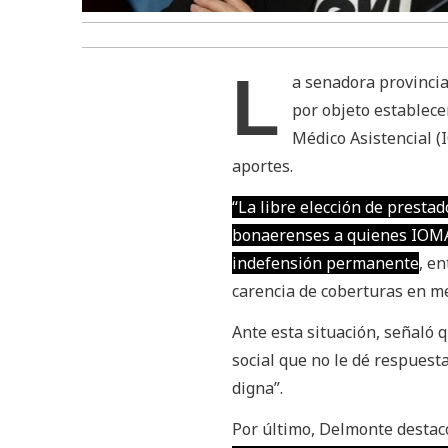
L
a senadora provincia
por objeto establecer
Médico Asistencial (
aportes.
“La libre elección de prestad
bonaerenses a quienes IOMA 
indefensión permanente
, e
carencia de coberturas en m
Ante esta situación, señaló 
social que no le dé respuest
digna”.
Por último, Delmonte desta