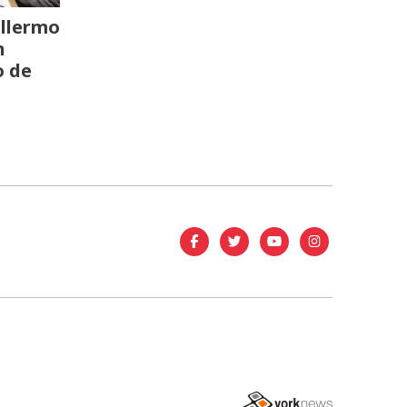
llermo
n
o de