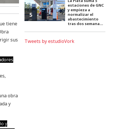
La Plata suma 5
estaciones de GNC
y empieza a
5
normalizar el
abastecimiento
ue tiene
tras dos semana...
 Obra
rigir sus
Tweets by estudioVork
jadores
es,
 una obra
ada y
ño y