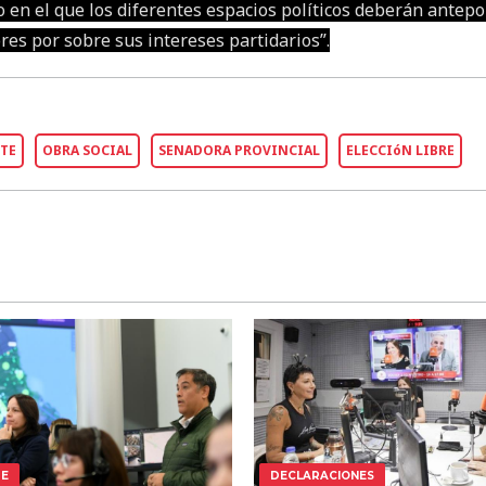
en el que los diferentes espacios políticos deberán antepo
res por sobre sus intereses partidarios”.
TE
OBRA SOCIAL
SENADORA PROVINCIAL
ELECCIóN LIBRE
TE
DECLARACIONES