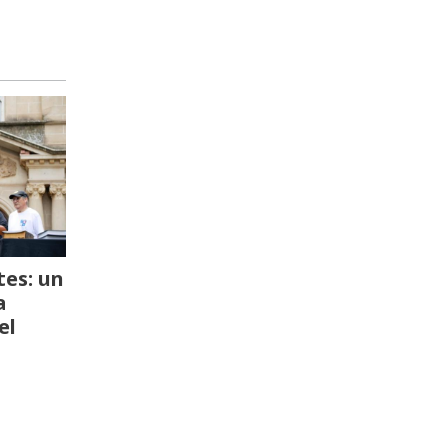
es: un
a
el