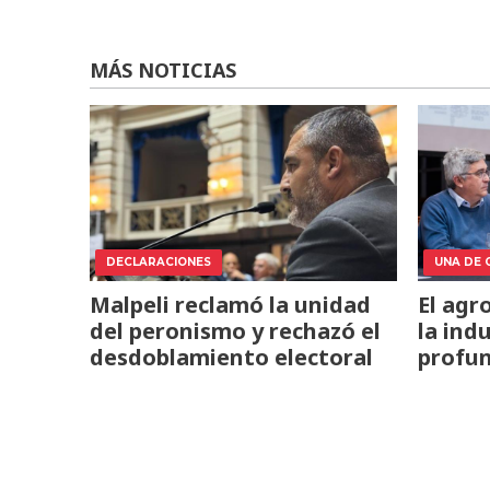
MÁS NOTICIAS
DECLARACIONES
UNA DE 
Malpeli reclamó la unidad
El agr
del peronismo y rechazó el
la ind
desdoblamiento electoral
profun