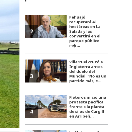
Pehuajó
recuperará 40
hectáreas en La
2
Salada y las
convertirá en el
parque público
m�...
Villarruel cruzó a
Inglaterra antes
del duelo del
3
Mundial: "No es un
partido más, e...
Fleteros inició una
protesta pacífica
frente a la planta
4
de silos de Cargill
en Arribeñ...