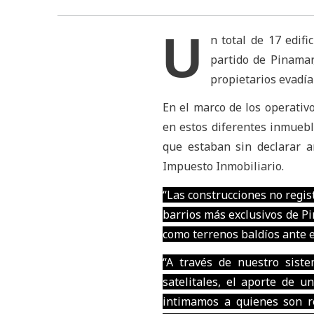
U
n total de 17 edifi
partido de Pinamar,
propietarios evadía
En el marco de los operativo
en estos diferentes inmuebl
que estaban sin declarar an
Impuesto Inmobiliario.
“Las construcciones no regist
barrios más exclusivos de P
como terrenos baldíos ante el
“A través de nuestro siste
satelitales, el aporte de u
intimamos a quienes son r