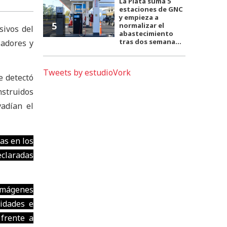
La Plata suma 5
estaciones de GNC
y empieza a
5
normalizar el
sivos del
abastecimiento
tras dos semana...
ladores y
Tweets by estudioVork
e detectó
nstruidos
vadían el
as en los
eclaradas
 imágenes
ridades e
frente a