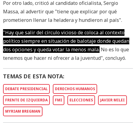
Por otro lado, criticó al candidato oficialista, Sergio
Massa, al advertir que "tiene que explicar por qué
prometieron llenar la heladera y hundieron al país".
"Hay que salir del círculo vicioso de coloca al contexto
político siempre en situación de balotaje donde quedan
dos opciones y queda votar la menos mala.
No es lo que
tenemos que hacer ni ofrecer a la juventud", concluyó.
TEMAS DE ESTA NOTA:
DEBATE PRESIDENCIAL
DERECHOS HUMANOS
FRENTE DE IZQUIERDA
FMI
ELECCIONES
JAVIER MILEI
MYRIAM BREGMAN