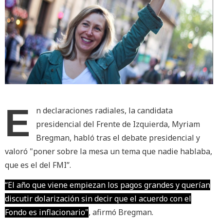
E
n declaraciones radiales, la candidata
presidencial del Frente de Izquierda, Myriam
Bregman, habló tras el debate presidencial y
valoró "poner sobre la mesa un tema que nadie hablaba,
que es el del FMI”.
“El año que viene empiezan los pagos grandes y querían
discutir dolarización sin decir que el acuerdo con el
Fondo es inflacionario"
, afirmó Bregman.