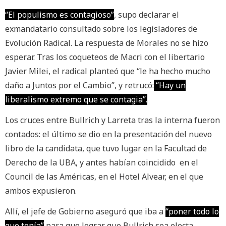
“El populismo es contagioso”
, supo declarar el
exmandatario consultado sobre los legisladores de
Evolución Radical. La respuesta de Morales no se hizo
esperar. Tras los coqueteos de Macri con el libertario
Javier Milei, el radical planteó que “le ha hecho mucho
daño a Juntos por el Cambio”, y retrucó:
“Hay un
liberalismo extremo que se contagia”.
Los cruces entre Bullrich y Larreta tras la interna fueron
contados: el último se dio en la presentación del nuevo
libro de la candidata, que tuvo lugar en la Facultad de
Derecho de la UBA, y antes habían coincidido en el
Council de las Américas, en el Hotel Alvear, en el que
ambos expusieron.
Allí, el jefe de Gobierno aseguró que iba a
“poner todo lo
que tenía”
para que lograr que Bullrich sea electa