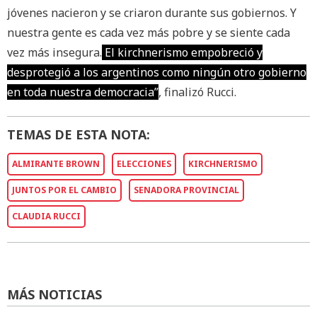
jóvenes nacieron y se criaron durante sus gobiernos. Y
nuestra gente es cada vez más pobre y se siente cada
vez más insegura.
El kirchnerismo empobreció y
desprotegió a los argentinos como ningún otro gobierno
en toda nuestra democracia”
, finalizó Rucci.
TEMAS DE ESTA NOTA:
ALMIRANTE BROWN
ELECCIONES
KIRCHNERISMO
JUNTOS POR EL CAMBIO
SENADORA PROVINCIAL
CLAUDIA RUCCI
MÁS NOTICIAS