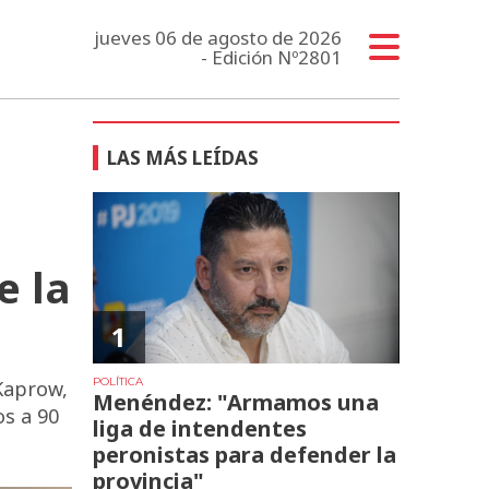
jueves 06 de agosto de 2026
- Edición Nº2801
LAS MÁS LEÍDAS
e la
1
POLÍTICA
Kaprow,
Menéndez: "Armamos una
os a 90
liga de intendentes
peronistas para defender la
provincia"