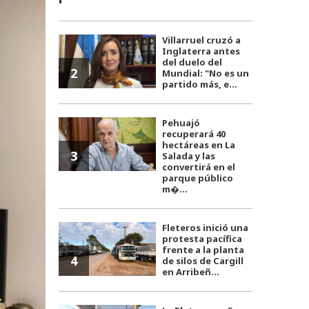
Villarruel cruzó a
Inglaterra antes
del duelo del
2
Mundial: "No es un
partido más, e...
Pehuajó
recuperará 40
hectáreas en La
3
Salada y las
convertirá en el
parque público
m�...
Fleteros inició una
protesta pacífica
frente a la planta
4
de silos de Cargill
en Arribeñ...