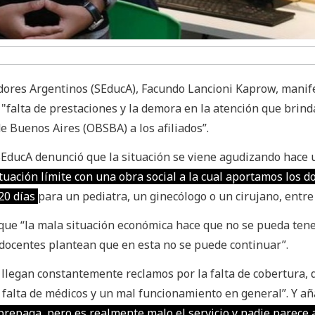
adores Argentinos (SEducA), Facundo Lancioni Kaprow, manif
"falta de prestaciones y la demora en la atención que brind
de Buenos Aires (OBSBA) a los afiliados”.
SEducA denunció que la situación se viene agudizando hace 
ituación límite con una obra social a la cual aportamos los d
20 días
para un pediatra, un ginecólogo o un cirujano, entre 
que “la mala situación económica hace que no se pueda tene
 docentes plantean que en esta no se puede continuar”.
 llegan constantemente reclamos por la falta de cobertura,
, falta de médicos y un mal funcionamiento en general”. Y añ
repaga, pero es realmente malo el servicio y nadie parece 