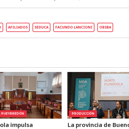
O
AFILIADOS
SEDUCA
FACUNDO LANCIONI
OBSBA
L PUEYRREDÓN
PRODUCCIÓN
ola impulsa
La provincia de Buen