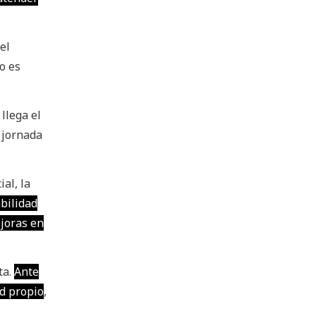
el
o es
llega el
 jornada
al, la
bilidad
ejoras en
ta.
Ante
ud propio
,