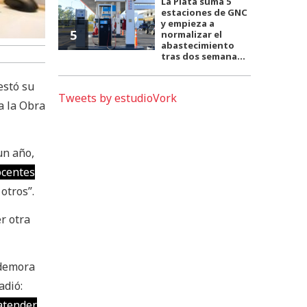
La Plata suma 5
estaciones de GNC
y empieza a
5
normalizar el
abastecimiento
tras dos semana...
estó su
Tweets by estudioVork
a la Obra
un año,
ocentes
otros”.
r otra
 demora
adió:
atender