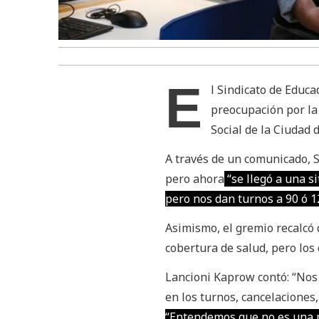
E
l Sindicato de Educ
preocupación por la 
Social de la Ciudad 
A través de un comunicado, 
pero ahora
“se llegó a una s
pero nos dan turnos a 90 ó 1
Asimismo, el gremio recalcó 
cobertura de salud, pero los
Lancioni Kaprow contó: “Nos
en los turnos, cancelaciones
“Entendemos que no es una p