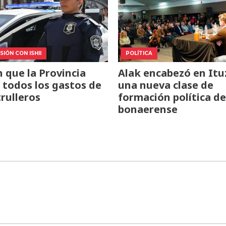
IÓN CON ISHII
POLÍTICA
 que la Provincia
Alak encabezó en Itu
todos los gastos de
una nueva clase de
trulleros
formación política de
bonaerense