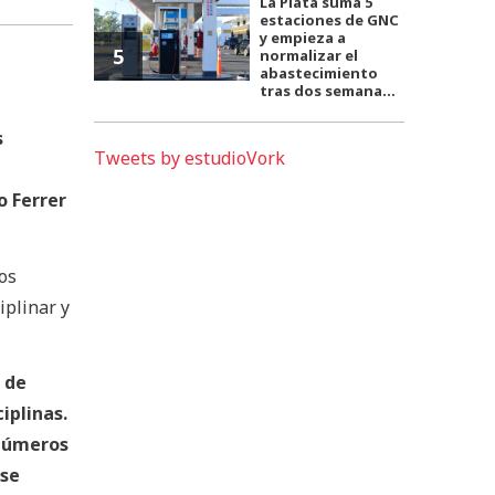
La Plata suma 5
estaciones de GNC
y empieza a
5
normalizar el
abastecimiento
tras dos semana...
s
Tweets by estudioVork
o Ferrer
os
iplinar y
 de
iplinas.
 números
 se