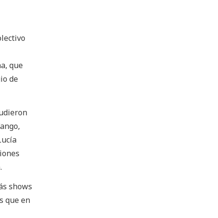
olectivo
ha, que
io de
pudieron
Fango,
Lucía
ciones
.
más shows
as que en