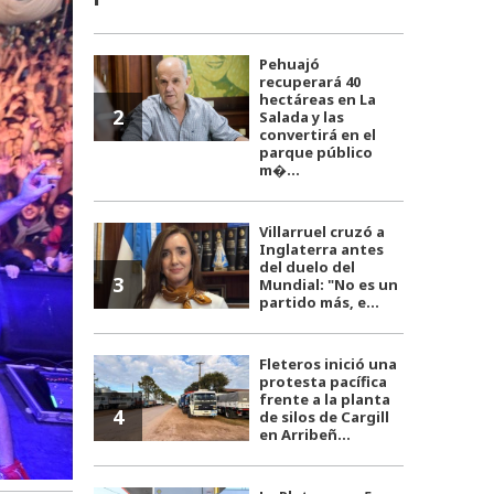
Pehuajó
recuperará 40
hectáreas en La
2
Salada y las
convertirá en el
parque público
m�...
Villarruel cruzó a
Inglaterra antes
del duelo del
3
Mundial: "No es un
partido más, e...
Fleteros inició una
protesta pacífica
frente a la planta
4
de silos de Cargill
en Arribeñ...