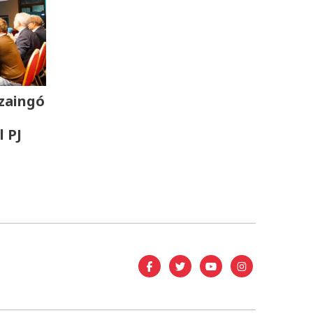
zaingó
l PJ