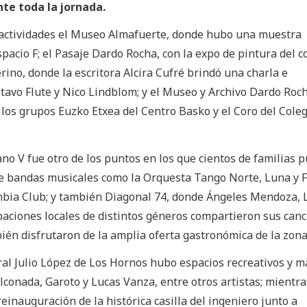
nte toda la jornada.
actividades el Museo Almafuerte, donde hubo una muestra
pacio F; el Pasaje Dardo Rocha, con la expo de pintura del c
rino, donde la escritora Alcira Cufré brindó una charla e
tavo Flute y Nico Lindblom; y el Museo y Archivo Dardo Roc
 los grupos Euzko Etxea del Centro Basko y el Coro del Coleg
ano V fue otro de los puntos en los que cientos de familias 
 de bandas musicales como la Orquesta Tango Norte, Luna y 
mbia Club; y también Diagonal 74, donde Ángeles Mendoza, 
paciones locales de distintos géneros compartieron sus can
ién disfrutaron de la amplia oferta gastronómica de la zona
ral Julio López de Los Hornos hubo espacios recreativos y 
Alconada, Garoto y Lucas Vanza, entre otros artistas; mientr
reinauguración de la histórica casilla del ingeniero junto a