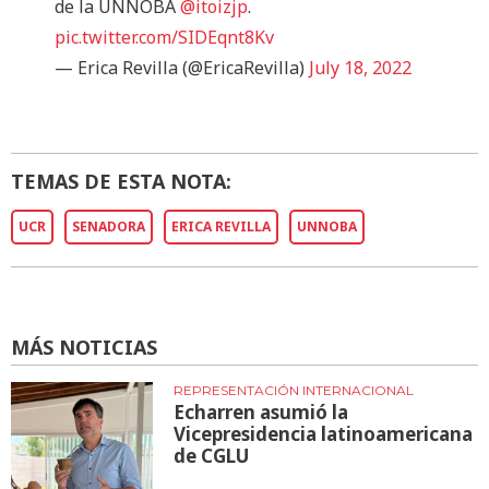
de la UNNOBA
@itoizjp
.
pic.twitter.com/SIDEqnt8Kv
— Erica Revilla (@EricaRevilla)
July 18, 2022
TEMAS DE ESTA NOTA:
UCR
SENADORA
ERICA REVILLA
UNNOBA
MÁS NOTICIAS
REPRESENTACIÓN INTERNACIONAL
Echarren asumió la
Vicepresidencia latinoamericana
de CGLU