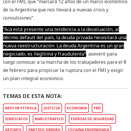
con el FMI, que “marcará 12 años de un marco económico
de la Argentina que nos llevará a nuevas crisis y
convulsiones”.
“Acá está presente una tendencia a la devaluación, al
décimo default del país, la deuda privada necesitará una
nueva reestructuración. La deuda Argentina es un gran
negociado, es ilegítima y fraudulenta”
, aseveró para
luego convocar a la marcha de los trabajadores para el 8
de febrero para propiciar la ruptura con el FMI y exigir
un plan integral económico.
TEMAS DE ESTA NOTA:
NESTOR PITROLA
JUSTICIA
ECONOMíA
FMI
SINDICATOS
NARCOTRAFICO
FUERZAS DE SEGURIDAD
GESTAPO
PARTIDO OBRERO
COCAíNA ENVENEDADA