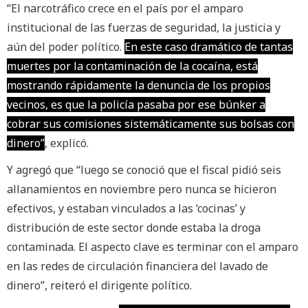
“El narcotráfico crece en el país por el amparo
institucional de las fuerzas de seguridad, la justicia y
aún del poder político.
En este caso dramático de tantas
muertes por la contaminación de la cocaína, está
mostrando rápidamente la denuncia de los propios
vecinos, es que la policía pasaba por ese búnker a
cobrar sus comisiones sistemáticamente sus bolsas con
dinero”
, explicó.
Y agregó que “luego se conoció que el fiscal pidió seis
allanamientos en noviembre pero nunca se hicieron
efectivos, y estaban vinculados a las ‘cocinas’ y
distribución de este sector donde estaba la droga
contaminada. El aspecto clave es terminar con el amparo
en las redes de circulación financiera del lavado de
dinero”, reiteró el dirigente político.