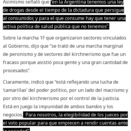
Asimismo señaló que
“en la Argentina tenemos una ley
de drogas desde el tiempo de la dictadura que persigue
al consumidor, y para el que consume hay que tener una
activa política de salud pública que no tenemos”.
Sobre la marcha 1F que organizaron sectores vinculados
al Gobierno, dijo que “se trató de una marcha marginal
de peronismo y de sectores del kirchnerismo que fue un
fracaso porque asistió poca gente y una gran cantidad de
procesados”.
Claramente, indicó que “está reflejando una lucha de
‘camarillas’ del poder político, por un lado del macrismo y
por otro del kirchnerismo por el control de la justicia.
Está en juego la impunidad de ambos bandos y los
negocios.
Para nosotros, la elegibilidad de los jueces por
el voto popular para que empiecen a rendir cuentas ante