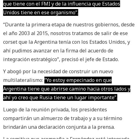
que tiene con el FMI y de la influencia que Estados
Unidos tiene en ese organismo”.
“Durante la primera etapa de nuestros gobiernos, desde
el año 2003 al 2015, nosotros tratamos de salir de ese
corset que la Argentina tenía con los Estados Unidos, y
ahí pudimos avanzar en la firma del acuerdo de
integración estratégico”, precisó el jefe de Estado.
Y abogó por la necesidad de construir un nuevo
multilateralismo:
“Yo estoy empecinado en que
Argentina tiene que abrirse camino hacia otros lados y
ahí yo creo que Rusia tiene un lugar importante”.
Luego de la reunión privada, los presidentes
compartirán un almuerzo de trabajo y a su término
brindarán una declaración conjunta a la prensa.
La comitiva que acompaña a Fernández está integrada