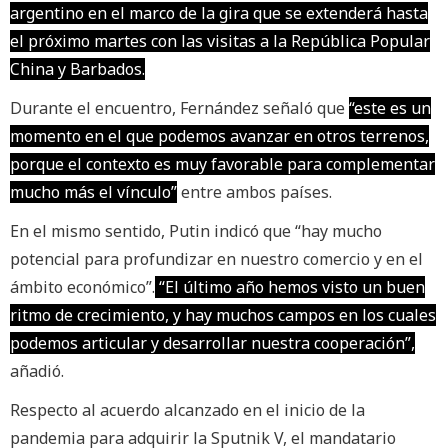
argentino en el marco de la gira que se extenderá hasta
el próximo martes con las visitas a la República Popular
China y Barbados.
Durante el encuentro, Fernández señaló que
“este es un
momento en el que podemos avanzar en otros terrenos,
porque el contexto es muy favorable para complementar
mucho más el vínculo”
entre ambos países.
En el mismo sentido, Putin indicó que “hay mucho
potencial para profundizar en nuestro comercio y en el
ámbito económico”.
“El último año hemos visto un buen
ritmo de crecimiento, y hay muchos campos en los cuales
podemos articular y desarrollar nuestra cooperación”,
añadió.
Respecto al acuerdo alcanzado en el inicio de la
pandemia para adquirir la Sputnik V, el mandatario