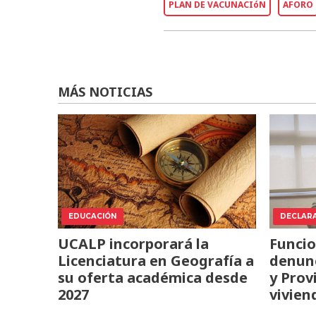
PLAN DE VACUNACIóN
AFORO
MÁS NOTICIAS
EDUCACIÓN
DECLAR
UCALP incorporará la
Funcio
Licenciatura en Geografía a
denunc
su oferta académica desde
y Prov
2027
vivien