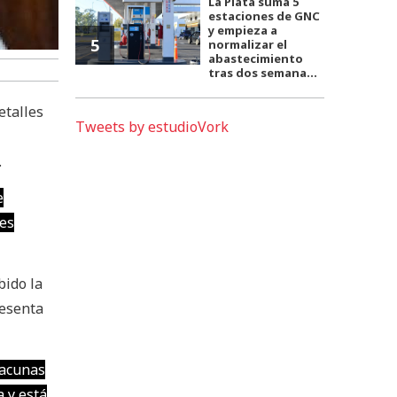
La Plata suma 5
estaciones de GNC
y empieza a
5
normalizar el
abastecimiento
tras dos semana...
etalles
Tweets by estudioVork
.
e
nes
bido la
resenta
vacunas
a y está