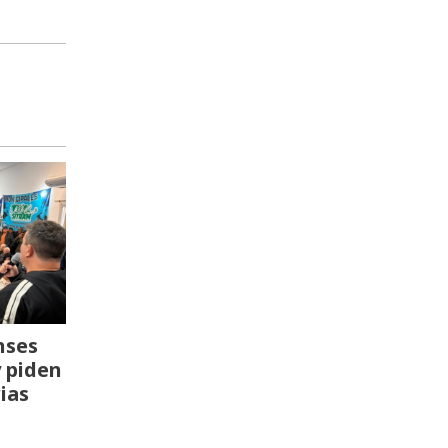
nses
y piden
ias