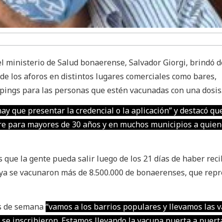
el ministerio de Salud bonaerense, Salvador Giorgi, brindó d
de los aforos en distintos lugares comerciales como bares,
pings para las personas que estén vacunadas con una dosis
hay que presentar la credencial o la aplicación” y destacó qu
re para mayores de 30 años y en muchos municipios a quie
s que la gente pueda salir luego de los 21 días de haber reci
e ya se vacunaron más de 8.500.000 de bonaerenses, que rep
es de semana
“vamos a los barrios populares y llevamos las 
 se inscribieron. Estamos llevando la vacuna puerta a puert