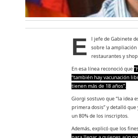
E
l jefe de Gabinete d
sobre la ampliación 
restaurantes y shop
En esa línea reconoció que
“
“también hay vacunación lib
tienen más de 18 años”.
Giorgi sostuvo que “la idea e
primera dosis” y detalló qu
un 80% de los inscriptos.
Además, explicó que los fin
para llegar a quienes aún no