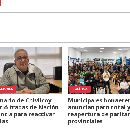
ACIONES
POLÍTICA
nario de Chivilcoy
Municipales bonaere
ió trabas de Nación
anuncian paro total 
incia para reactivar
reapertura de paritar
das
provinciales