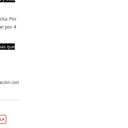
lta. Por
el por 4
nas que
ación con
LA