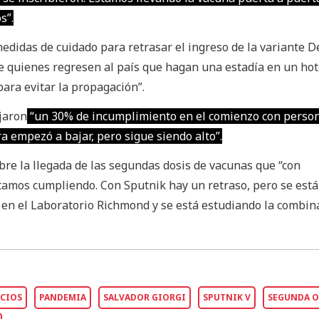
s”.
medidas de cuidado para retrasar el ingreso de la variante De
 quienes regresen al país que hagan una estadía en un hot
para evitar la propagación”.
ojaron
“un 30% de incumplimiento en el comienzo con perso
a empezó a bajar, pero sigue siendo alto”.
bre la llegada de las segundas dosis de vacunas que “con
amos cumpliendo. Con Sputnik hay un retraso, pero se está
 en el Laboratorio Richmond y se está estudiando la combin
CIOS
PANDEMIA
SALVADOR GIORGI
SPUTNIK V
SEGUNDA O