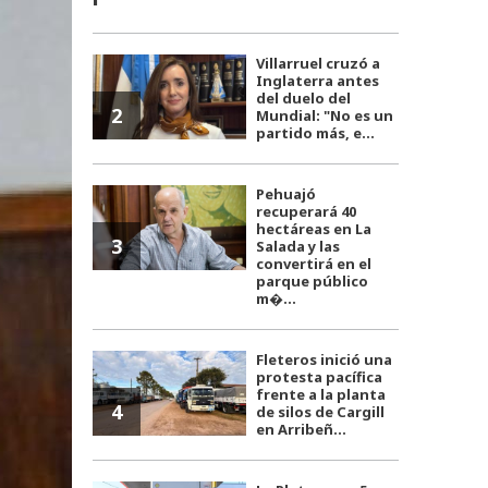
Villarruel cruzó a
Inglaterra antes
del duelo del
2
Mundial: "No es un
partido más, e...
Pehuajó
recuperará 40
hectáreas en La
3
Salada y las
convertirá en el
parque público
m�...
Fleteros inició una
protesta pacífica
frente a la planta
4
de silos de Cargill
en Arribeñ...